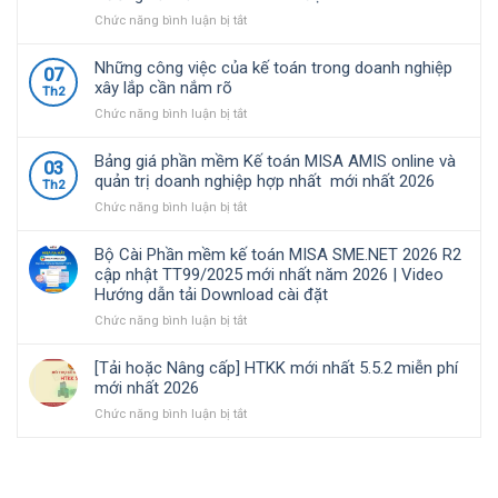
nghiệp
cập
quy
Việt
nhật
định
ở
Chức năng bình luận bị tắt
Nam
TT99/2025
về
Bộ
lựa
mới
chính
Cài
Những công việc của kế toán trong doanh nghiệp
07
chọ
nhất
sách
Phần
xây lắp cần nắm rõ
Th2
năm
thuế
mềm
ở
Chức năng bình luận bị tắt
2026
và
kế
Những
|
quản
toán
công
Video
lý
MISA
Bảng giá phần mềm Kế toán MISA AMIS online và
03
việc
Hướng
thuế
SME.NET
quản trị doanh nghiệp hợp nhất mới nhất 2026
Th2
của
dẫn
đối
2026
ở
Chức năng bình luận bị tắt
kế
tải
với
R3
Bảng
toán
Download
hộ
cập
giá
trong
cài
kinh
nhật
Bộ Cài Phần mềm kế toán MISA SME.NET 2026 R2
phần
doanh
đặt
doanh,
TT99/2025
cập nhật TT99/2025 mới nhất năm 2026 | Video
mềm
nghiệp
cá
mới
Hướng dẫn tải Download cài đặt
Kế
xây
nhân
nhất
toán
ở
Chức năng bình luận bị tắt
lắp
kinh
năm
MISA
Bộ
cần
doanh
2026
AMIS
Cài
nắm
|
[Tải hoặc Nâng cấp] HTKK mới nhất 5.5.2 miễn phí
online
Phần
rõ
Video
mới nhất 2026
và
mềm
Hướng
ở
Chức năng bình luận bị tắt
quản
kế
dẫn
[Tải
trị
toán
tải
hoặc
doanh
MISA
Download
Nâng
nghiệp
SME.NET
cài
cấp]
hợp
2026
đặt