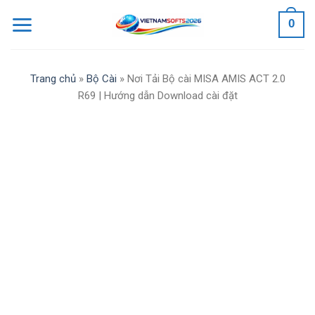
Skip
0
to
content
Trang chủ
»
Bộ Cài
»
Nơi Tải Bộ cài MISA AMIS ACT 2.0
R69 | Hướng dẫn Download cài đặt