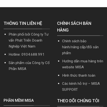
HTKK
nhất
R2
mới
mới
cập
nhất
nhất
nhật
5.5.2
2026
TT99/2025
miễn
mới
THÔNG TIN LIÊN HỆ
phí
CHÍNH SÁCH BÁN
nhất
mới
năm
HÀNG
nhất
2026
Phân phối bởi Công ty Tư
2026
|
Video
vấn Phát Triển Doanh
Chính sách bảo
Hướng
Nghiệp Việt Nam
hành/nâng cấp/đổi sản
dẫn
tải
phẩm
Hotline: 0934.688.991
Download
cài
Hướng dẫn mua hàng trên
Sản phẩm của Công ty Cổ
đặt
website MISA
Phần MISA
Hình thức thanh toán
Các kênh hỗ trợ – MISA
SUPPORT
PHẦN MỀM MISA
THEO DÕI CHÚNG TÔI