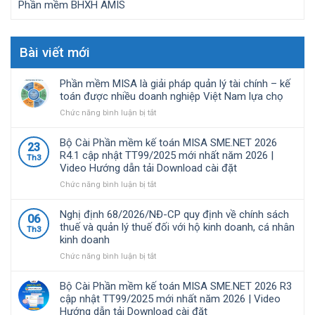
Phần mềm BHXH AMIS
Bài viết mới
Phần mềm MISA là giải pháp quản lý tài chính – kế
toán được nhiều doanh nghiệp Việt Nam lựa chọ
ở
Chức năng bình luận bị tắt
Phần
mềm
Bộ Cài Phần mềm kế toán MISA SME.NET 2026
23
MISA
R4.1 cập nhật TT99/2025 mới nhất năm 2026 |
Th3
là
Video Hướng dẫn tải Download cài đặt
giải
pháp
ở
Chức năng bình luận bị tắt
quản
Bộ
lý
Cài
Nghị định 68/2026/NĐ-CP quy định về chính sách
06
tài
Phần
thuế và quản lý thuế đối với hộ kinh doanh, cá nhân
Th3
chính
mềm
kinh doanh
–
kế
kế
toán
ở
Chức năng bình luận bị tắt
toán
MISA
Nghị
được
SME.NET
định
Bộ Cài Phần mềm kế toán MISA SME.NET 2026 R3
nhiều
2026
68/2026/NĐ-
cập nhật TT99/2025 mới nhất năm 2026 | Video
doanh
R4.1
CP
Hướng dẫn tải Download cài đặt