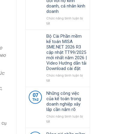
đối với hộ kinh
Việt
MISA
doanh, cá nhân kinh
Nam
SME.NET
doanh
lựa
2026
chọ
R4.1
Chức năng bình luận bị
cập
ở
tắt
nhật
Nghị
TT99/2025
định
Bộ Cài Phần mềm
mới
68/2026/NĐ-
kế toán MISA
nhất
CP
SME.NET 2026 R3
o
năm
quy
cập nhật TT99/2025
2026
định
heo
mới nhất năm 2026 |
|
về
Video Hướng dẫn tải
Video
chính
Download cài đặt
Hướng
sách
ức
dẫn
thuế
Chức năng bình luận bị
tải
và
ở
tắt
Download
quản
Bộ
,
cài
lý
Cài
Những công việc
đặt
07
thuế
Phần
của kế toán trong
đối
Th2
mềm
doanh nghiệp xây
với
kế
lắp cần nắm rõ
hộ
toán
kinh
MISA
Chức năng bình luận bị
doanh,
SME.NET
ở
tắt
i cụ
cá
2026
Những
nhân
R3
công