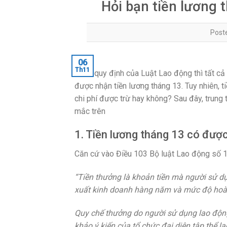
Hỏi bạn tiền lương 
Post
06
Th11
Theo quy định của Luật Lao động thì tất c
được nhận tiền lương tháng 13. Tuy nhiên, 
chi phí được trừ hay không? Sau đây, trung
mắc trên
1. Tiền lương tháng 13 có được
Căn cứ vào Điều 103 Bộ luật Lao động số 
“Tiền thưởng là khoản tiền mà người sử d
xuất kinh doanh hàng năm và mức độ hoàn
Quy chế thưởng do người sử dụng lao động
khảo ý kiến của tổ chức đại diện tập thể la