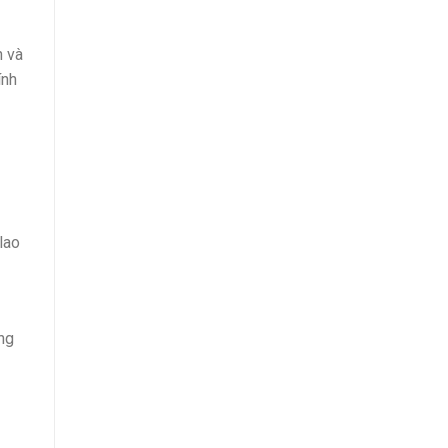
h và
ính
lao
ng