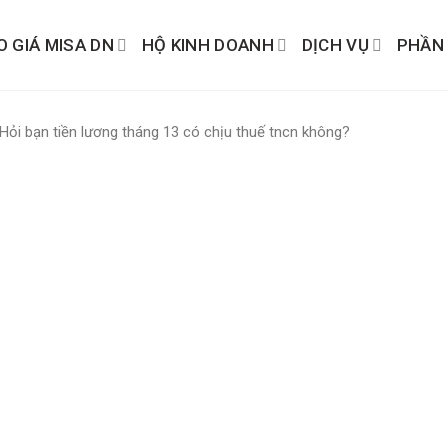
O GIÁ MISA DN
HỘ KINH DOANH
DỊCH VỤ
PHẦN
Hỏi bạn tiền lương tháng 13 có chịu thuế tncn không?