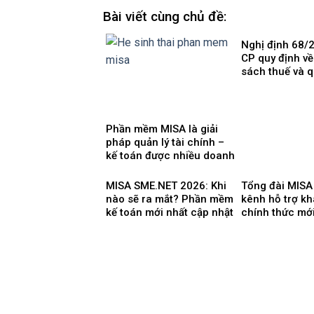
Bài viết cùng chủ đề:
Nghị định 68/
CP quy định về
sách thuế và q
đối với hộ kin
nhân kinh doa
Phần mềm MISA là giải
pháp quản lý tài chính –
kế toán được nhiều doanh
nghiệp Việt Nam lựa chọ
MISA SME.NET 2026: Khi
Tổng đài MISA
nào sẽ ra mắt? Phần mềm
kênh hỗ trợ k
kế toán mới nhất cập nhật
chính thức mớ
Thông tư 99 thay thế
TT200