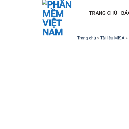
Skip
to
TRANG CHỦ
BÁ
content
Trang chủ
»
Tài liệu MISA
»