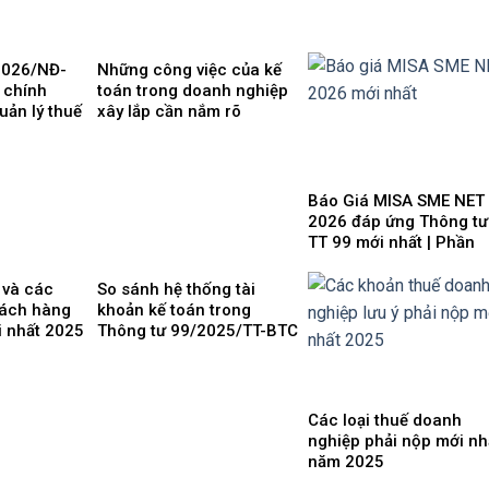
2026/NĐ-
Những công việc của kế
 chính
toán trong doanh nghiệp
uản lý thuế
xây lắp cần nắm rõ
h doanh, cá
nh
Báo Giá MISA SME NET
2026 đáp ứng Thông tư
TT 99 mới nhất | Phần
mềm kế toán phổ biến 
dùng
 và các
So sánh hệ thống tài
hách hàng
khoản kế toán trong
i nhất 2025
Thông tư 99/2025/TT-BTC
và Thông tư 200/2014/TT-
BTC
Các loại thuế doanh
nghiệp phải nộp mới nh
năm 2025