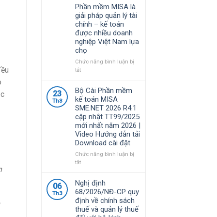
Phần mềm MISA là
giải pháp quản lý tài
chính – kế toán
được nhiều doanh
nghiệp Việt Nam lựa
chọ
Chức năng bình luận bị
đều
ở
tắt
Phần
o
mềm
Bộ Cài Phần mềm
23
ắc
MISA
kế toán MISA
Th3
là
SME.NET 2026 R4.1
giải
cập nhật TT99/2025
pháp
mới nhất năm 2026 |
quản
Video Hướng dẫn tải
lý
Download cài đặt
tài
chính
Chức năng bình luận bị
–
ở
tắt
n
kế
Bộ
toán
Cài
Nghị định
06
được
Phần
68/2026/NĐ-CP quy
nhiều
Th3
mềm
định về chính sách
doanh
kế
thuế và quản lý thuế
nghiệp
toán