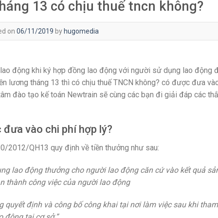
tháng 13 có chịu thuế tncn không?
ed on
06/11/2019
by
hugomedia
ả lao động khi ký hợp đồng lao động với người sử dụng lao động 
tiền lương tháng 13 thì có chịu thuế TNCN không? có được đưa và
 tâm đào tạo kế toán Newtrain sẽ cùng các bạn đi giải đáp các th
 đưa vào chi phí hợp lý?
10/2012/QH13 quy định về tiền thưởng như sau:
ụng lao động thưởng cho người lao động căn cứ vào kết quả sả
 thành công việc của người lao động
 quyết định và công bố công khai tại nơi làm việc sau khi tham
o động tại cơ sở.”