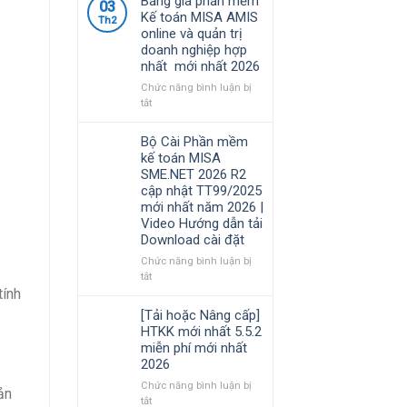
Bảng giá phần mềm
kinh
03
cập
việc
Kế toán MISA AMIS
doanh
Th2
nhật
của
online và quản trị
TT99/2025
kế
doanh nghiệp hợp
mới
toán
nhất mới nhất 2026
nhất
trong
năm
doanh
Chức năng bình luận bị
2026
nghiệp
ở
tắt
|
xây
Bảng
Video
lắp
giá
Bộ Cài Phần mềm
Hướng
cần
phần
kế toán MISA
dẫn
nắm
mềm
SME.NET 2026 R2
tải
rõ
Kế
cập nhật TT99/2025
Download
toán
mới nhất năm 2026 |
cài
MISA
Video Hướng dẫn tải
đặt
AMIS
Download cài đặt
online
và
Chức năng bình luận bị
quản
ở
tắt
trị
Bộ
tính
doanh
Cài
[Tải hoặc Nâng cấp]
nghiệp
Phần
HTKK mới nhất 5.5.2
hợp
mềm
miễn phí mới nhất
nhất
kế
2026
mới
toán
nhất
MISA
Chức năng bình luận bị
ản
2026
SME.NET
ở
tắt