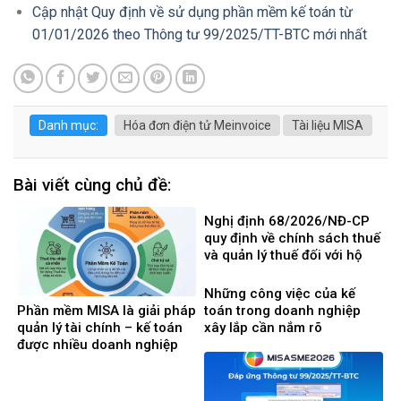
Cập nhật Quy định về sử dụng phần mềm kế toán từ
01/01/2026 theo Thông tư 99/2025/TT-BTC mới nhất
Danh mục:
Hóa đơn điện tử Meinvoice
Tài liệu MISA
Bài viết cùng chủ đề:
Nghị định 68/2026/NĐ-CP
quy định về chính sách thuế
và quản lý thuế đối với hộ
kinh doanh, cá nhân kinh
doanh
Những công việc của kế
Phần mềm MISA là giải pháp
toán trong doanh nghiệp
quản lý tài chính – kế toán
xây lắp cần nắm rõ
được nhiều doanh nghiệp
Việt Nam lựa chọ