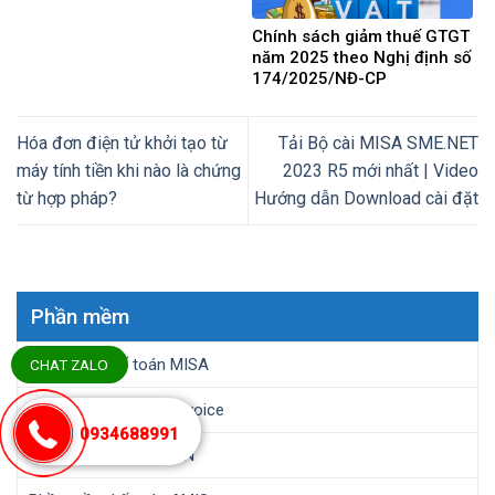
Chính sách giảm thuế GTGT
năm 2025 theo Nghị định số
174/2025/NĐ-CP
Hóa đơn điện tử khởi tạo từ
Tải Bộ cài MISA SME.NET
máy tính tiền khi nào là chứng
2023 R5 mới nhất | Video
từ hợp pháp?
Hướng dẫn Download cài đặt
Phần mềm
Phần mềm kế toán MISA
CHAT ZALO
Hóa đơn điện tử Meinvoice
0934688991
Chữ ký số MISA ESIGN