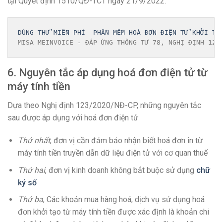
tại Quyết định 1510/QĐ-TCT ngày 21/9/2022.
DÙNG THỬ MIỄN PHÍ  PHẦN MỀM HOÁ ĐƠN ĐIỆN TỬ KHỞI TẠ
MISA MEINVOICE - ĐÁP ỨNG THÔNG TƯ 78, NGHỊ ĐỊNH 123
6. Nguyên tắc áp dụng hoá đơn điện tử từ
máy tính tiền
Dựa theo Nghị định 123/2020/NĐ-CP, những nguyên tắc
sau được áp dụng với hoá đơn điện tử
Thứ nhất
, đơn vị cần đảm bảo nhận biết hoá đơn in từ
máy tính tiền truyền dẫn dữ liệu điện tử với cơ quan thuế
Thứ hai
, đơn vị kinh doanh không bắt buộc sử dụng
chữ
ký số
Thứ ba
, Các khoản mua hàng hoá, dịch vụ sử dụng hoá
đơn khởi tạo từ máy tính tiền được xác định là khoản chi