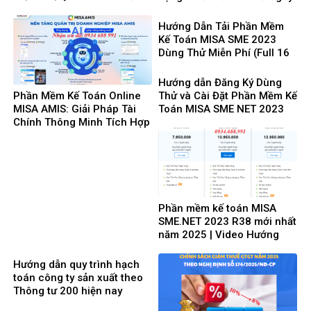
có hiệu lực từ ngày
1/10/2025
01/10/2025 và 8 điểm mới
Hướng Dẫn Tải Phần Mềm
cần lưu ý
Kế Toán MISA SME 2023
Dùng Thử Miễn Phí (Full 16
Phân Hệ) mới nhất 2025
Hướng dẫn Đăng Ký Dùng
Phần Mềm Kế Toán Online
Thử và Cài Đặt Phần Mềm Kế
MISA AMIS: Giải Pháp Tài
Toán MISA SME NET 2023
Chính Thông Minh Tích Hợp
mới nhất 2025
AI Cho Doanh Nghiệp 4.0
Phần mềm kế toán MISA
SME.NET 2023 R38 mới nhất
năm 2025 | Video Hướng
dẫn tải Download cài đặt
Hướng dẫn quy trình hạch
toán công ty sản xuất theo
Thông tư 200 hiện nay