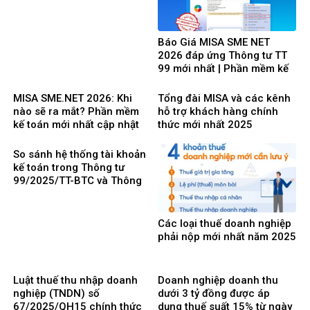
Báo Giá MISA SME NET
2026 đáp ứng Thông tư TT
99 mới nhất | Phần mềm kế
toán phổ biến dễ dùng
MISA SME.NET 2026: Khi
Tổng đài MISA và các kênh
nào sẽ ra mắt? Phần mềm
hỗ trợ khách hàng chính
kế toán mới nhất cập nhật
thức mới nhất 2025
Thông tư 99 thay thế TT200
So sánh hệ thống tài khoản
kế toán trong Thông tư
99/2025/TT-BTC và Thông
tư 200/2014/TT-BTC
Các loại thuế doanh nghiệp
phải nộp mới nhất năm 2025
Luật thuế thu nhập doanh
Doanh nghiệp doanh thu
nghiệp (TNDN) số
dưới 3 tỷ đồng được áp
67/2025/QH15 chính thức
dụng thuế suất 15% từ ngày