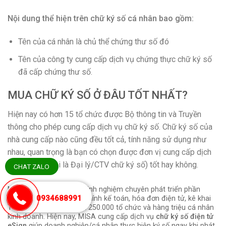
Nội dung thể hiện trên chữ ký số cá nhân bao gồm:
Tên của cá nhân là chủ thể chứng thư số đó
Tên của công ty cung cấp dịch vụ chứng thực chữ ký số
đã cấp chứng thư số.
MUA CHỮ KÝ SỐ Ở ĐÂU TỐT NHẤT?
Hiện nay có hơn 15 tổ chức được Bộ thông tin và Truyền
thông cho phép cung cấp dịch vụ chữ ký số. Chữ ký số của
nhà cung cấp nào cũng đều tốt cả, tính năng sử dụng như
nhau, quan trọng là bạn có chọn được đơn vị cung cấp dịch
vụ (hay còn gọi là Đại lý/CTV chữ ký số) tốt hay không.
CHAT ZALO
MISA là đơn vị 25 năm kinh nghiệm chuyên phát triển phần
0934688991
mềm trong lĩnh vực tài chính kế toán, hóa đơn điện tử, kê khai
Thuế (T-VAN),… cho gần 250.000 tổ chức và hàng triệu cá nhân
kinh doanh. Hiện nay, MISA cung cấp dịch vụ
chữ ký số điện tử
eSign
giúp doanh nghiệp/cá nhân thực hiện ký số ngay khi phát