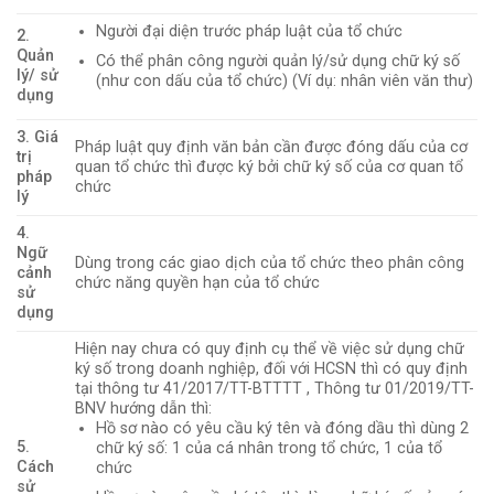
Người đại diện trước pháp luật của tổ chức
2.
Quản
Có thể phân công người quản lý/sử dụng chữ ký số
lý/ sử
(như con dấu của tổ chức) (Ví dụ: nhân viên văn thư)
dụng
3. Giá
Pháp luật quy định văn bản cần được đóng dấu của cơ
trị
quan tổ chức thì được ký bởi chữ ký số của cơ quan tổ
pháp
chức
lý
4.
Ngữ
Dùng trong các giao dịch của tổ chức theo phân công
cảnh
chức năng quyền hạn của tổ chức
sử
dụng
Hiện nay chưa có quy định cụ thể về việc sử dụng chữ
ký số trong doanh nghiệp, đối với HCSN thì có quy định
tại thông tư 41/2017/TT-BTTTT , Thông tư 01/2019/TT-
BNV hướng dẫn thì:
Hồ sơ nào có yêu cầu ký tên và đóng dầu thì dùng 2
5.
chữ ký số: 1 của cá nhân trong tổ chức, 1 của tổ
Cách
chức
sử