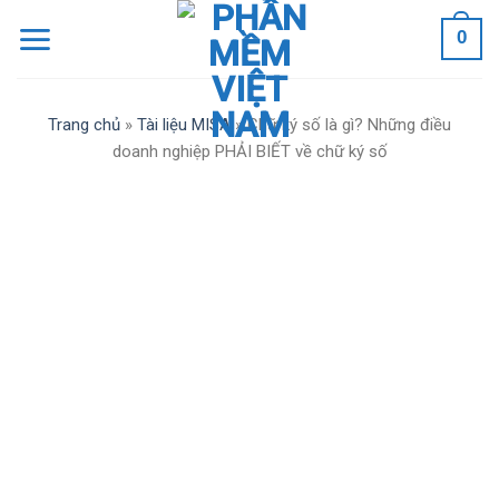
Skip
0
to
content
Trang chủ
»
Tài liệu MISA
»
Chữ ký số là gì? Những điều
doanh nghiệp PHẢI BIẾT về chữ ký số