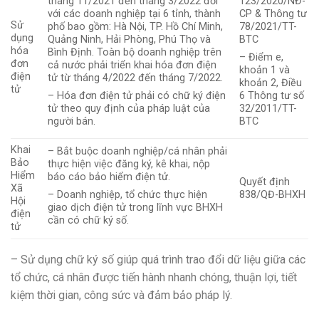
tháng 11/2021 đến tháng 3/2022 đối
123/2020/NĐ-
với các doanh nghiệp tại 6 tỉnh, thành
CP & Thông tư
Sử
phố bao gồm: Hà Nội, TP. Hồ Chí Minh,
78/2021/TT-
dụng
Quảng Ninh, Hải Phòng, Phú Thọ và
BTC
hóa
Bình Định. Toàn bộ doanh nghiệp trên
– Điểm e,
đơn
cả nước phải triển khai hóa đơn điện
khoản 1 và
điện
tử từ tháng 4/2022 đến tháng 7/2022.
khoản 2, Điều
tử
– Hóa đơn điện tử phải có chữ ký điện
6 Thông tư số
tử theo quy định của pháp luật của
32/2011/TT-
người bán.
BTC
Khai
– Bắt buộc doanh nghiệp/cá nhân phải
Bảo
thực hiện việc đăng ký, kê khai, nộp
Hiểm
báo cáo bảo hiểm điện tử.
Quyết định
Xã
838/QĐ-BHXH
– Doanh nghiệp, tổ chức thực hiện
Hội
giao dịch điện tử trong lĩnh vực BHXH
điện
cần có chữ ký số.
tử
– Sử dụng chữ ký số giúp quá trình trao đổi dữ liệu giữa các
tổ chức, cá nhân được tiến hành nhanh chóng, thuận lợi, tiết
kiệm thời gian, công sức và đảm bảo pháp lý.