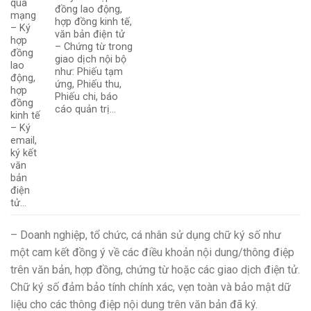
qua
đồng lao động,
mạng
hợp đồng kinh tế,
– Ký
văn bản điện tử
hợp
– Chứng từ trong
đồng
giao dịch nội bộ
lao
như: Phiếu tạm
động,
ứng, Phiếu thu,
hợp
Phiếu chi, báo
đồng
cáo quản trị…
kinh tế
– Ký
email,
ký kết
văn
bản
điện
tử…
– Doanh nghiệp, tổ chức, cá nhân sử dụng chữ ký số như
một cam kết đồng ý về các điều khoản nội dung/thông điệp
trên văn bản, hợp đồng, chứng từ hoặc các giao dịch điện tử.
Chữ ký số đảm bảo tính chính xác, vẹn toàn và bảo mật dữ
liệu cho các thông điệp nội dung trên văn bản đã ký.