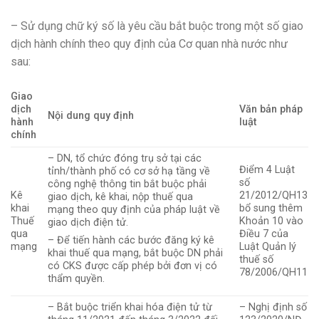
– Sử dụng chữ ký số là yêu cầu bắt buộc trong một số giao
dịch hành chính theo quy định của Cơ quan nhà nước như
sau:
Giao
dịch
Văn bản pháp
Nội dung quy định
hành
luật
chính
– DN, tổ chức đóng trụ sở tại các
Điểm 4 Luật
tỉnh/thành phố có cơ sở hạ tầng về
số
công nghệ thông tin bắt buộc phải
Kê
21/2012/QH13
giao dịch, kê khai, nộp thuế qua
khai
bổ sung thêm
mạng theo quy định của pháp luật về
Thuế
Khoản 10 vào
giao dịch điện tử.
qua
Điều 7 của
– Để tiến hành các bước đăng ký kê
mạng
Luật Quản lý
khai thuế qua mạng, bắt buộc DN phải
thuế số
có CKS được cấp phép bởi đơn vị có
78/2006/QH11
thẩm quyền.
– Bắt buộc triển khai hóa điện tử từ
– Nghị định số