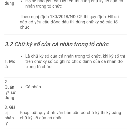
Hồ sơ nào yêu cầu ký tên thì dùng chữ ký số của cá
dụng
nhân trong tổ chức
Theo nghị định 130/2018/NĐ-CP thì quy định: Hồ sơ
nào có yêu cầu đóng dấu thì dùng chữ ký số của tổ
chức
3.2 Chữ ký số của cá nhân trong tổ chức
Là chữ ký số của cá nhân trong tổ chức, khi ký số thì
1. Mô
trên chữ ký số có ghi rõ chức danh của cá nhân đó
tả
trong tổ chức
2.
Cá nhân
Quản
lý/ sử
dụng
3. Giá
trị
Pháp luật quy định văn bản cần có chữ ký thì ký bằng
pháp
chữ ký số của cá nhân
lý