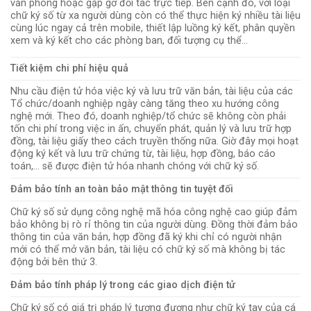
văn phòng hoặc gặp gỡ đối tác trực tiếp. Bên cạnh đó, với loại
chữ ký số từ xa người dùng còn có thể thực hiện ký nhiều tài liệu
cùng lúc ngay cả trên mobile, thiết lập luồng ký kết, phân quyền
xem và ký kết cho các phòng ban, đối tượng cụ thể…
Tiết kiệm chi phí hiệu quả
Nhu cầu điện tử hóa việc ký và lưu trữ văn bản, tài liệu của các
Tổ chức/doanh nghiệp ngày càng tăng theo xu hướng công
nghệ mới. Theo đó, doanh nghiệp/tổ chức sẽ không còn phải
tốn chi phí trong việc in ấn, chuyển phát, quản lý và lưu trữ hợp
đồng, tài liệu giấy theo cách truyền thống nữa. Giờ đây mọi hoạt
động ký kết và lưu trữ chứng từ, tài liệu, hợp đồng, báo cáo
toán,… sẽ được điện tử hóa nhanh chóng với chữ ký số.
Đảm bảo tính an toàn bảo mật thông tin tuyệt đối
Chữ ký số sử dụng công nghệ mã hóa công nghệ cao giúp đảm
bảo không bị rò rỉ thông tin của người dùng. Đồng thời đảm bảo
thông tin của văn bản, hợp đồng đã ký khi chỉ có người nhận
mới có thể mở văn bản, tài liệu có chữ ký số mà không bị tác
động bởi bên thứ 3.
Đảm bảo tính pháp lý trong các giao dịch điện tử
Chữ ký số có giá trị pháp lý tương đương như chữ ký tay của cá