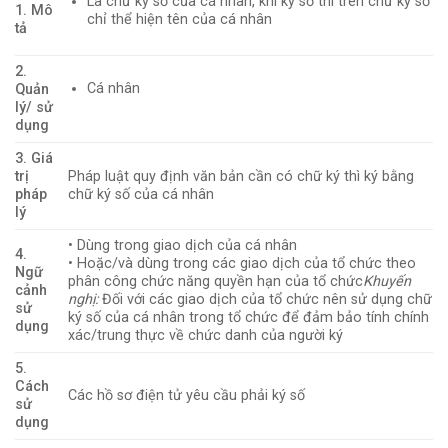
Là chữ ký số của cá nhân, khi ký số thì trên chữ ký số
1. Mô
chỉ thể hiện tên của cá nhân
tả
2.
Cá nhân
Quản
lý/ sử
dụng
3. Giá
trị
Pháp luật quy định văn bản cần có chữ ký thì ký bằng
pháp
chữ ký số của cá nhân
lý
• Dùng trong giao dịch của cá nhân
4.
• Hoặc/và dùng trong các giao dịch của tổ chức theo
Ngữ
phân công chức năng quyền hạn của tổ chức
Khuyến
cảnh
nghị:
Đối với các giao dịch của tổ chức nên sử dụng chữ
sử
ký số của cá nhân trong tổ chức để đảm bảo tính chính
dụng
xác/trung thực về chức danh của người ký
5.
Cách
Các hồ sơ điện tử yêu cầu phải ký số
sử
dụng