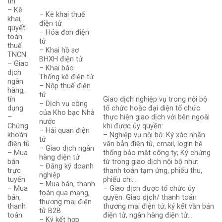
tin
– Kê
– Kê khai thuế
khai,
điện tử
quyết
– Hóa đơn điện
toán
tử
thuế
– Khai hồ sơ
TNCN
BHXH điện tử
– Giao
– Khai báo
dịch
Thống kê điện tử
ngân
– Nộp thuế điện
hàng,
tử
tín
Giao dịch nghiệp vụ trong nội bộ
– Dịch vụ công
dụng
tổ chức hoặc đại diện tổ chức
của Kho bạc Nhà
–
thực hiện giao dịch với bên ngoài
nước
Chứng
khi được ủy quyền:
– Hải quan điện
khoán
– Nghiệp vụ nội bộ: Ký xác nhận
tử
điện tử
văn bản điện tử, email, login hệ
– Giao dịch ngân
– Mua
thống bảo mật công ty; Ký chứng
hàng điện tử
bán
từ trong giao dịch nội bộ như:
– Đăng ký doanh
trực
thanh toán tạm ứng, phiếu thu,
nghiệp
tuyến
phiếu chi…
– Mua bán, thanh
– Mua
– Giao dịch được tổ chức ủy
toán qua mạng,
bán,
quyền: Giao dịch/ thanh toán
thương mại điện
thanh
thương mại điện tử, ký kết văn bản
tử B2B
toán
điện tử, ngân hàng điện tử…
– Ký kết hợp