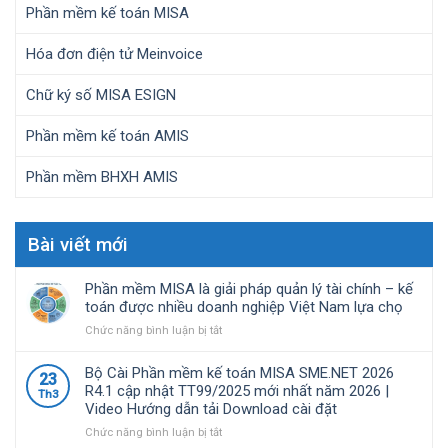
Phần mềm kế toán MISA
Hóa đơn điện tử Meinvoice
Chữ ký số MISA ESIGN
Phần mềm kế toán AMIS
Phần mềm BHXH AMIS
Bài viết mới
Phần mềm MISA là giải pháp quản lý tài chính – kế
toán được nhiều doanh nghiệp Việt Nam lựa chọ
ở
Chức năng bình luận bị tắt
Phần
mềm
Bộ Cài Phần mềm kế toán MISA SME.NET 2026
23
MISA
R4.1 cập nhật TT99/2025 mới nhất năm 2026 |
Th3
là
Video Hướng dẫn tải Download cài đặt
giải
pháp
ở
Chức năng bình luận bị tắt