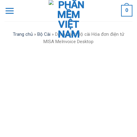
Skip
0
to
content
Trang chủ
»
Bộ Cài
»
Danh Sách Bộ cài Hóa đơn điện tử
MISA MeInvoice Desktop