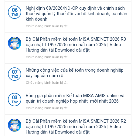
quản
Bộ
lý
Cài
Nghị định 68/2026/NĐ-CP quy định về chính sách
06
tài
Phần
thuế và quản lý thuế đối với hộ kinh doanh, cá nhân
Th3
chính
mềm
kinh doanh
–
kế
kế
toán
ở
Chức năng bình luận bị tắt
toán
MISA
Nghị
được
SME.NET
định
Bộ Cài Phần mềm kế toán MISA SME.NET 2026 R3
nhiều
2026
68/2026/NĐ-
cập nhật TT99/2025 mới nhất năm 2026 | Video
doanh
R4.1
CP
Hướng dẫn tải Download cài đặt
nghiệp
cập
quy
Việt
nhật
định
ở
Chức năng bình luận bị tắt
Nam
TT99/2025
về
Bộ
lựa
mới
chính
Cài
Những công việc của kế toán trong doanh nghiệp
07
chọ
nhất
sách
Phần
xây lắp cần nắm rõ
Th2
năm
thuế
mềm
ở
Chức năng bình luận bị tắt
2026
và
kế
Những
|
quản
toán
công
Video
lý
MISA
Bảng giá phần mềm Kế toán MISA AMIS online và
03
việc
Hướng
thuế
SME.NET
quản trị doanh nghiệp hợp nhất mới nhất 2026
Th2
của
dẫn
đối
2026
ở
Chức năng bình luận bị tắt
kế
tải
với
R3
Bảng
toán
Download
hộ
cập
giá
trong
cài
kinh
nhật
Bộ Cài Phần mềm kế toán MISA SME.NET 2026 R2
phần
doanh
đặt
doanh,
TT99/2025
cập nhật TT99/2025 mới nhất năm 2026 | Video
mềm
nghiệp
cá
mới
Hướng dẫn tải Download cài đặt
Kế
xây
nhân
nhất