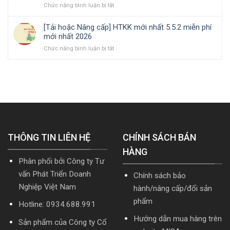
toán
ở
Chức năng bình luận bị tắt
lắp
kinh
năm
MISA
Bộ
cần
doanh
2026
AMIS
Cài
nắm
|
[Tải hoặc Nâng cấp] HTKK mới nhất 5.5.2 miễn phí
online
Phần
rõ
Video
mới nhất 2026
và
mềm
Hướng
ở
Chức năng bình luận bị tắt
quản
kế
dẫn
[Tải
trị
toán
tải
hoặc
doanh
MISA
Download
Nâng
nghiệp
SME.NET
cài
cấp]
hợp
2026
đặt
HTKK
nhất
R2
mới
mới
cập
nhất
nhất
nhật
5.5.2
2026
TT99/2025
miễn
mới
THÔNG TIN LIÊN HỆ
phí
CHÍNH SÁCH BÁN
nhất
mới
năm
HÀNG
nhất
2026
Phân phối bởi Công ty Tư
2026
|
Video
vấn Phát Triển Doanh
Chính sách bảo
Hướng
Nghiệp Việt Nam
hành/nâng cấp/đổi sản
dẫn
tải
phẩm
Hotline: 0934.688.991
Download
cài
Hướng dẫn mua hàng trên
Sản phẩm của Công ty Cổ
đặt