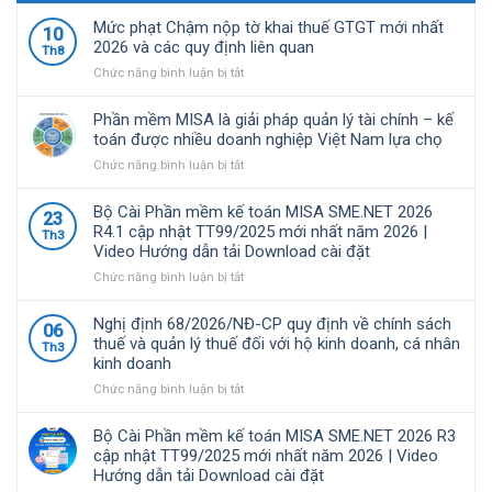
Mức phạt Chậm nộp tờ khai thuế GTGT mới nhất
10
2026 và các quy định liên quan
Th8
ở
Chức năng bình luận bị tắt
Mức
phạt
Phần mềm MISA là giải pháp quản lý tài chính – kế
Chậm
toán được nhiều doanh nghiệp Việt Nam lựa chọ
nộp
ở
Chức năng bình luận bị tắt
tờ
Phần
khai
mềm
thuế
Bộ Cài Phần mềm kế toán MISA SME.NET 2026
23
MISA
GTGT
R4.1 cập nhật TT99/2025 mới nhất năm 2026 |
Th3
là
mới
Video Hướng dẫn tải Download cài đặt
giải
nhất
pháp
ở
Chức năng bình luận bị tắt
2026
quản
Bộ
và
lý
Cài
các
Nghị định 68/2026/NĐ-CP quy định về chính sách
06
tài
Phần
quy
thuế và quản lý thuế đối với hộ kinh doanh, cá nhân
Th3
chính
mềm
định
kinh doanh
–
kế
liên
kế
toán
ở
Chức năng bình luận bị tắt
quan
toán
MISA
Nghị
được
SME.NET
định
Bộ Cài Phần mềm kế toán MISA SME.NET 2026 R3
nhiều
2026
68/2026/NĐ-
cập nhật TT99/2025 mới nhất năm 2026 | Video
doanh
R4.1
CP
Hướng dẫn tải Download cài đặt
nghiệp
cập
quy