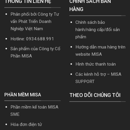
THÔNG TIN LIÊN HỆ
CHÍNH SÁCH BÁN
mới
cập
HÀNG
nhất
nhật
Phân phối bởi Công ty Tư
2026
TT99/2025
mới
vấn Phát Triển Doanh
Chính sách bảo
nhất
Nghiệp Việt Nam
hành/nâng cấp/đổi sản
năm
2026
phẩm
Hotline: 0934.688.991
|
Video
Hướng dẫn mua hàng trên
Sản phẩm của Công ty Cổ
Hướng
website MISA
dẫn
Phần MISA
tải
Hình thức thanh toán
Download
cài
Các kênh hỗ trợ – MISA
đặt
SUPPORT
PHẦN MỀM MISA
THEO DÕI CHÚNG TÔI
Phần mềm kế toán MISA
SME
Hóa đơn điện tử