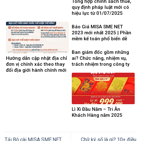
Tổng hợp chính sách thuế,
quy định pháp luật mới có
hiệu lực từ 01/07/2025
Báo Giá MISA SME NET
2023 mới nhất 2025 | Phần
mềm kế toán phổ biến dễ
dùng
Ban giám đốc gồm những
Hướng dẫn cập nhật địa chỉ
ai? Chức năng, nhiệm vụ,
đơn vị chính xác theo thay
trách nhiệm trong công ty
đổi địa giới hành chính mới
từ ngày 01/07/2025
Lì Xì Đầu Năm – Tri Ân
Khách Hàng năm 2025
Tải Bộ cài MISA SME.NET
Chữ ký số là gì? 10+ điều