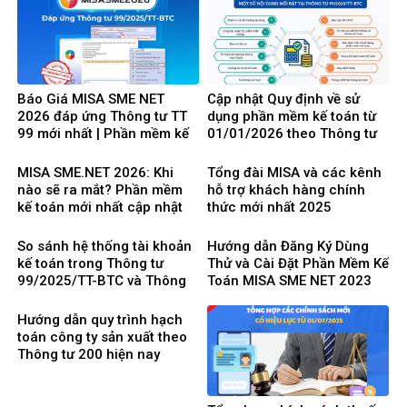
Báo Giá MISA SME NET
Cập nhật Quy định về sử
2026 đáp ứng Thông tư TT
dụng phần mềm kế toán từ
99 mới nhất | Phần mềm kế
01/01/2026 theo Thông tư
toán phổ biến dễ dùng
99/2025/TT-BTC mới nhất
MISA SME.NET 2026: Khi
Tổng đài MISA và các kênh
nào sẽ ra mắt? Phần mềm
hỗ trợ khách hàng chính
kế toán mới nhất cập nhật
thức mới nhất 2025
Thông tư 99 thay thế TT200
So sánh hệ thống tài khoản
Hướng dẫn Đăng Ký Dùng
kế toán trong Thông tư
Thử và Cài Đặt Phần Mềm Kế
99/2025/TT-BTC và Thông
Toán MISA SME NET 2023
tư 200/2014/TT-BTC
mới nhất 2025
Hướng dẫn quy trình hạch
toán công ty sản xuất theo
Thông tư 200 hiện nay