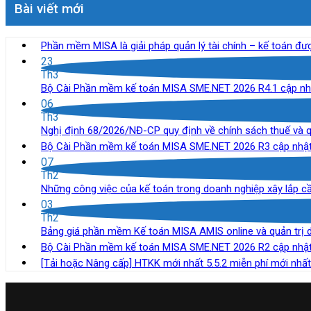
Bài viết mới
Phần mềm MISA là giải pháp quản lý tài chính – kế toán đ
23
Th3
Bộ Cài Phần mềm kế toán MISA SME.NET 2026 R4.1 cập nhậ
06
Th3
Nghị định 68/2026/NĐ-CP quy định về chính sách thuế và qu
Bộ Cài Phần mềm kế toán MISA SME.NET 2026 R3 cập nhật 
07
Th2
Những công việc của kế toán trong doanh nghiệp xây lắp c
03
Th2
Bảng giá phần mềm Kế toán MISA AMIS online và quản trị 
Bộ Cài Phần mềm kế toán MISA SME.NET 2026 R2 cập nhật 
[Tải hoặc Nâng cấp] HTKK mới nhất 5.5.2 miễn phí mới nhấ