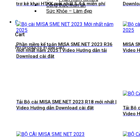
trợ kê khai HTKK mới nhất 5.4.6 miễn phí
Downloa
Công thức món ăn
Sức Khỏe – Làm đẹp
0
Cart
Phần mềm kế toán MISA SME.NET 2023 R36
MISA SM
No products in the cart.
mới nhất năm 2025 | Video Hướng dẫn tải
Video H
Download cài đặt
Tải Bộ cài MISA SME.NET 2023 R18 mới nhất |
Video Hướng dẫn Download cài đặt
Tải Bộ 
Video H