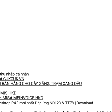
T
hu nhập cá nhân
A CUKCUK.VN
N BÁN HÀNG CHO CÂY XĂNG, TRẠM XĂNG DẦU
 AMIS HKD
H MISA MEINVOICE HKD
Desktop R4.3 mới nhất Đáp ứng NĐ123 & TT78 | Download