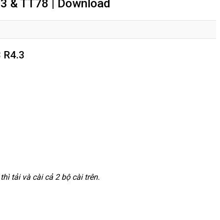
23 & TT78 | Download
 R4.3
ì tải và cài cả 2 bộ cài trên.