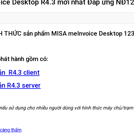
oice Desktop R4.3 mới nhất Đáp ứng NĐ1
ÍNH THỨC sản phẩm MISA meInvoice Desktop 123
hát hành gồm có:
T
n R4.3 client
n R4.3 server
, nếu sử dụng cho nhiều người dùng với hình thức máy chủ/trạm th
c càng thấm