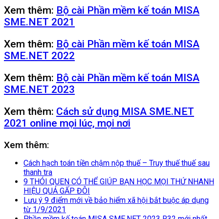
Xem thêm:
Bộ cài Phần mềm kế toán MISA
SME.NET 2021
Xem thêm:
Bộ cài Phần mềm kế toán MISA
SME.NET 2022
Xem thêm:
Bộ cài Phần mềm kế toán MISA
SME.NET 2023
Xem thêm:
Cách sử dụng MISA SME.NET
2021 online mọi lúc, mọi nơi
Xem thêm:
Cách hạch toán tiền chậm nộp thuế – Truy thuế thuế sau
thanh tra
9 THÓI QUEN CÓ THỂ GIÚP BẠN HỌC MỌI THỨ NHANH
HIỆU QUẢ GẤP ĐÔI
Lưu ý 9 điểm mới về bảo hiểm xã hội bắt buộc áp dụng
từ 1/9/2021
Phần mềm kế toán MISA SME.NET 2023 R32 mới nhất