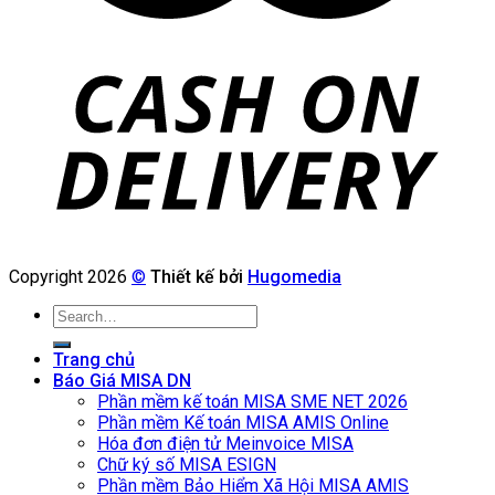
Copyright 2026
©
Thiết kế bởi
Hugomedia
Search
for:
Trang chủ
Báo Giá MISA DN
Phần mềm kế toán MISA SME NET 2026
Phần mềm Kế toán MISA AMIS Online
Hóa đơn điện tử Meinvoice MISA
Chữ ký số MISA ESIGN
Phần mềm Bảo Hiểm Xã Hội MISA AMIS