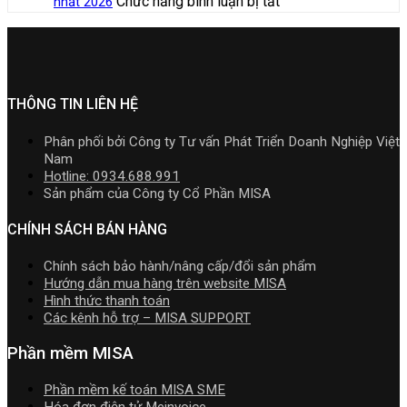
ở
Chức năng bình luận bị tắt
nhất 2026
nhất
lắp
toán
cài
Phần
doanh,
[Tải
năm
cần
MISA
đặt
mềm
cá
hoặc
2026
nắm
AMIS
kế
nhân
Nâng
|
rõ
online
toán
kinh
cấp]
Video
và
MISA
doanh
HTKK
Hướng
quản
SME.NET
mới
THÔNG TIN LIÊN HỆ
dẫn
trị
2026
nhất
tải
doanh
R2
5.5.2
Download
Phân phối bởi Công ty Tư vấn Phát Triển Doanh Nghiệp Việt
nghiệp
cập
miễn
cài
Nam
hợp
nhật
phí
đặt
Hotline: 0934.688.991
nhất
TT99/202
mới
Sản phẩm của Công ty Cổ Phần MISA
mới
mới
nhất
nhất
nhất
2026
CHÍNH SÁCH BÁN HÀNG
2026
năm
2026
Chính sách bảo hành/nâng cấp/đổi sản phẩm
|
Hướng dẫn mua hàng trên website MISA
Video
Hình thức thanh toán
Hướng
Các kênh hỗ trợ – MISA SUPPORT
dẫn
tải
Phần mềm MISA
Download
cài
Phần mềm kế toán MISA SME
đặt
Hóa đơn điện tử Meinvoice