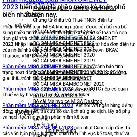
Mshopkeeper
2023
hiện đang là phần mềm kế toán phổ
Phần mềm quản lý nhà hàng cafe MISA
biến nhất hiện nay.
Cukcuk
Chứng từ khấu trừ Thuế TNCN điện tử
BỘ CÀI
Phần mềm kế toán MISA không ngừng được cải tiến và bổ
BỘ CÀI MISA SME NET 2026
sung nhiều tính năng vượt trội giúp công tác kế toán trở nên
BỘ CÀI MISA SME NET 2023
đơn giản và chính xác hơn:
Phần mềm MISA SME.NET
BỘ CÀI MISA SME.NET 2022
2023
Nhập liệu tự động chứng từ mua hàng từ hóa đơn điện tử
BỘ CÀI MISA SME.NET 2021
của nhiều nhà cung cấp khác nhau: meInvoice.vn, BKAV,
BỘ CÀI MISA SME.NET 2020
Thaison, VNPT, Viettel, Softdream…
BỘ CÀI MISA SME.NET 2019
BỘ CÀI MISA SME.NET 2017
Phần mềm MISA SME.NET 2023
Tự động cảnh báo tình
BỘ CÀI MISA SME.NET 2015, 2012, 2010
trạng hoạt động của doanh nghiệp: đang/ngừng hoạt động,
BỘ CÀI MISA MIMOSA.NET
giải thể…tránh rủi ro pháp lý về chứng từ.
BỘ CÀI MISA BAMBOO.NET 2020
Phần mềm MISA SME.NET 2023
Ký số BCTC nộp cơ quan
BỘ CÀI MISA Panda.NET 2021
Thuế và ký hóa đơn điện tử với USB token.
Bộ Cài MISA AMIS ACT
Bộ cài Meinvoice MISA Desktop
Phần mềm MISA SME.NET 2023
Kết nối với ngân hàng để tự
Bộ Cài HTKK
động chuyển tiền, tra cứu số dư, lịch sử giao dịch, lấy sổ phụ
TÀI LIỆU
và hạch toán ngay trên phần mềm kế toán.
Liên hệ
Tuyển dụng
Phần mềm MISA SME.NET 2023
cập nhật Cung cấp đầy đủ
Tin tuyển dụng
các văn bản pháp luật liên quan đến lĩnh vực kế toán, thuế và
Kiến thức