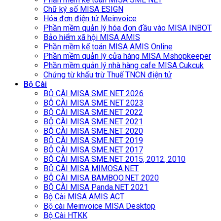
Chữ ký số MISA ESIGN
Hóa đơn điện tử Meinvoice
Phần mềm quản lý hóa đơn đầu vào MISA INBOT
Bảo hiểm xã hội MISA AMIS
Phần mềm kế toán MISA AMIS Online
Phần mềm quản lý cửa hàng MISA Mshopkeeper
Phần mềm quản lý nhà hàng cafe MISA Cukcuk
Chứng từ khấu trừ Thuế TNCN điện tử
Bộ Cài
BỘ CÀI MISA SME NET 2026
BỘ CÀI MISA SME NET 2023
BỘ CÀI MISA SME.NET 2022
BỘ CÀI MISA SME.NET 2021
BỘ CÀI MISA SME.NET 2020
BỘ CÀI MISA SME.NET 2019
BỘ CÀI MISA SME.NET 2017
BỘ CÀI MISA SME.NET 2015, 2012, 2010
BỘ CÀI MISA MIMOSA.NET
BỘ CÀI MISA BAMBOO.NET 2020
BỘ CÀI MISA Panda.NET 2021
Bộ Cài MISA AMIS ACT
Bộ cài Meinvoice MISA Desktop
Bộ Cài HTKK