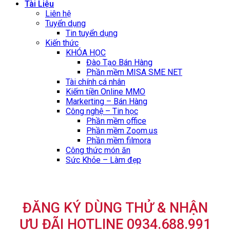
Tài Liệu
Liên hệ
Tuyển dụng
Tin tuyển dụng
Kiến thức
KHÓA HỌC
Đào Tạo Bán Hàng
Phần mềm MISA SME NET
Tài chính cá nhân
Kiếm tiền Online MMO
Markerting – Bán Hàng
Công nghệ – Tin học
Phần mềm office
Phần mềm Zoom.us
Phần mềm filmora
Công thức món ăn
Sức Khỏe – Làm đẹp
ĐĂNG KÝ DÙNG THỬ & NHẬN
ƯU ĐÃI HOTLINE 0934.688.991