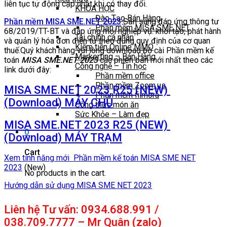
liên tục tự động cập nhật khi có thay đổi.
KHÓA HỌC
Đào Tạo Bán Hàng
Phần mềm MISA SME.NET 2023
Sẵn sàng đáp ứng thông tư
Phần mềm MISA SME NET
68/2019/TT-BT và đáp ứng mọi nghiệp vụ: khởi tạo, phát hành
Tài chính cá nhân
và quản lý hóa đơn điện tử theo đúng quy định của cơ quan
Kiếm tiền Online MMO
thuế.Quý khách hàng vui lòng download bộ cài Phần mềm kế
Markerting – Bán Hàng
toán
MISA SME.NET 2023
các phiên bản mới nhất theo các
Công nghệ – Tin học
link dưới đây:
Phần mềm office
Phần mềm Zoom.us
MISA SME.NET 2023 R25 (NEW)
Phần mềm filmora
(Download) MÁY CHỦ
Công thức món ăn
Sức Khỏe – Làm đẹp
MISA SME.NET 2023 R25 (NEW)
0
(Download) MÁY TRẠM
Cart
Xem tính năng mới Phần mềm kế toán MISA SME NET
2023
(New)
No products in the cart.
Hướng dẫn sử dụng MISA SME NET 2023
Liên hệ Tư vấn: 0934.688.991 /
038.709.7777 – Mr Quân (zalo)