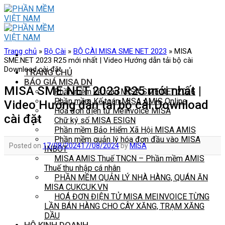
Skip
to
content
Trang chủ
»
Bộ Cài
»
BỘ CÀI MISA SME NET 2023
»
MISA
SME.NET 2023 R25 mới nhất | Video Hướng dẫn tải bộ cài
Download cài đặt
TRANG CHỦ
BÁO GIÁ MISA DN
MISA SME.NET 2023 R25 mới nhất |
Phần mềm kế toán MISA SME NET 2026
Phần mềm Kế toán MISA AMIS Online
Video Hướng dẫn tải bộ cài Download
Hóa đơn điện tử Meinvoice MISA
cài đặt
Chữ ký số MISA ESIGN
Phần mềm Bảo Hiểm Xã Hội MISA AMIS
Phần mềm quản lý hóa đơn đầu vào MISA
Posted on
17/08/2024
17/08/2024
by
MISA
INBOT
MISA AMIS Thuế TNCN – Phần mềm AMIS
Thuế thu nhập cá nhân
PHẦN MỀM QUẢN LÝ NHÀ HÀNG, QUÁN ĂN
MISA CUKCUK.VN
HOÁ ĐƠN ĐIỆN TỬ MISA MEINVOICE TỪNG
LẦN BÁN HÀNG CHO CÂY XĂNG, TRẠM XĂNG
DẦU