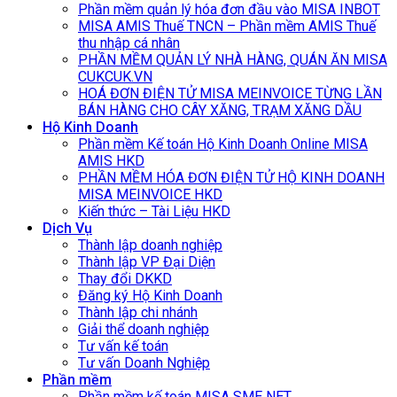
Phần mềm quản lý hóa đơn đầu vào MISA INBOT
MISA AMIS Thuế TNCN – Phần mềm AMIS Thuế
thu nhập cá nhân
PHẦN MỀM QUẢN LÝ NHÀ HÀNG, QUÁN ĂN MISA
CUKCUK.VN
HOÁ ĐƠN ĐIỆN TỬ MISA MEINVOICE TỪNG LẦN
BÁN HÀNG CHO CÂY XĂNG, TRẠM XĂNG DẦU
Hộ Kinh Doanh
Phần mềm Kế toán Hộ Kinh Doanh Online MISA
AMIS HKD
PHẦN MỀM HÓA ĐƠN ĐIỆN TỬ HỘ KINH DOANH
MISA MEINVOICE HKD
Kiến thức – Tài Liệu HKD
Dịch Vụ
Thành lập doanh nghiệp
Thành lập VP Đại Diện
Thay đổi DKKD
Đăng ký Hộ Kinh Doanh
Thành lập chi nhánh
Giải thể doanh nghiệp
Tư vấn kế toán
Tư vấn Doanh Nghiệp
Phần mềm
Phần mềm kế toán MISA SME NET