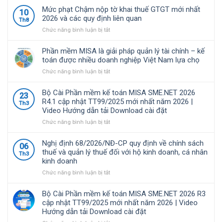
Mức phạt Chậm nộp tờ khai thuế GTGT mới nhất
10
2026 và các quy định liên quan
Th8
ở
Chức năng bình luận bị tắt
Mức
phạt
Phần mềm MISA là giải pháp quản lý tài chính – kế
Chậm
toán được nhiều doanh nghiệp Việt Nam lựa chọ
nộp
ở
Chức năng bình luận bị tắt
tờ
Phần
khai
mềm
thuế
Bộ Cài Phần mềm kế toán MISA SME.NET 2026
23
MISA
GTGT
R4.1 cập nhật TT99/2025 mới nhất năm 2026 |
Th3
là
mới
Video Hướng dẫn tải Download cài đặt
giải
nhất
pháp
ở
Chức năng bình luận bị tắt
2026
quản
Bộ
và
lý
Cài
các
Nghị định 68/2026/NĐ-CP quy định về chính sách
06
tài
Phần
quy
thuế và quản lý thuế đối với hộ kinh doanh, cá nhân
Th3
chính
mềm
định
kinh doanh
–
kế
liên
kế
toán
ở
Chức năng bình luận bị tắt
quan
toán
MISA
Nghị
được
SME.NET
định
Bộ Cài Phần mềm kế toán MISA SME.NET 2026 R3
nhiều
2026
68/2026/NĐ-
cập nhật TT99/2025 mới nhất năm 2026 | Video
doanh
R4.1
CP
Hướng dẫn tải Download cài đặt
nghiệp
cập
quy