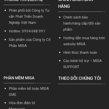
mới
cập
HÀNG
nhất
nhật
Phân phối bởi Công ty Tư
2026
TT99/2025
mới
vấn Phát Triển Doanh
Chính sách bảo
nhất
Nghiệp Việt Nam
hành/nâng cấp/đổi sản
năm
2026
phẩm
Hotline: 0934.688.991
|
Video
Hướng dẫn mua hàng trên
Sản phẩm của Công ty Cổ
Hướng
website MISA
dẫn
Phần MISA
tải
Hình thức thanh toán
Download
cài
Các kênh hỗ trợ – MISA
đặt
SUPPORT
PHẦN MỀM MISA
THEO DÕI CHÚNG TÔI
Phần mềm kế toán MISA
SME
Hóa đơn điện tử