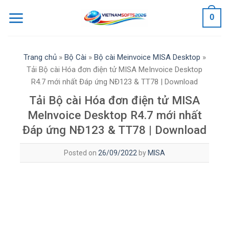
Skip
0
to
content
Trang chủ
»
Bộ Cài
»
Bộ cài Meinvoice MISA Desktop
»
Tải Bộ cài Hóa đơn điện tử MISA MeInvoice Desktop
R4.7 mới nhất Đáp ứng NĐ123 & TT78 | Download
Tải Bộ cài Hóa đơn điện tử MISA
MeInvoice Desktop R4.7 mới nhất
Đáp ứng NĐ123 & TT78 | Download
Posted on
26/09/2022
by
MISA