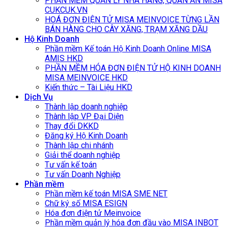
PHẦN MỀM QUẢN LÝ NHÀ HÀNG, QUÁN ĂN MISA
CUKCUK.VN
HOÁ ĐƠN ĐIỆN TỬ MISA MEINVOICE TỪNG LẦN
BÁN HÀNG CHO CÂY XĂNG, TRẠM XĂNG DẦU
Hộ Kinh Doanh
Phần mềm Kế toán Hộ Kinh Doanh Online MISA
AMIS HKD
PHẦN MỀM HÓA ĐƠN ĐIỆN TỬ HỘ KINH DOANH
MISA MEINVOICE HKD
Kiến thức – Tài Liệu HKD
Dịch Vụ
Thành lập doanh nghiệp
Thành lập VP Đại Diện
Thay đổi DKKD
Đăng ký Hộ Kinh Doanh
Thành lập chi nhánh
Giải thể doanh nghiệp
Tư vấn kế toán
Tư vấn Doanh Nghiệp
Phần mềm
Phần mềm kế toán MISA SME NET
Chữ ký số MISA ESIGN
Hóa đơn điện tử Meinvoice
Phần mềm quản lý hóa đơn đầu vào MISA INBOT