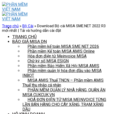
Skip
to
content
Trang chủ
»
Bộ Cài
»
Download Bộ cài MISA SME.NET 2022 R3
mới nhất | Tải và hướng dẫn cài đặt
TRANG CHỦ
BÁO GIÁ MISA DN
Phần mềm kế toán MISA SME NET 2026
Phần mềm Kế toán MISA AMIS Online
Hóa đơn điện tử Meinvoice MISA
Chữ ký số MISA ESIGN
Phần mềm Bảo Hiểm Xã Hội MISA AMIS
Phần mềm quản lý hóa đơn đầu vào MISA
INBOT
MISA AMIS Thuế TNCN – Phần mềm AMIS
Thuế thu nhập cá nhân
PHẦN MỀM QUẢN LÝ NHÀ HÀNG, QUÁN ĂN
MISA CUKCUK.VN
HOÁ ĐƠN ĐIỆN TỬ MISA MEINVOICE TỪNG
LẦN BÁN HÀNG CHO CÂY XĂNG, TRẠM XĂNG
DẦU