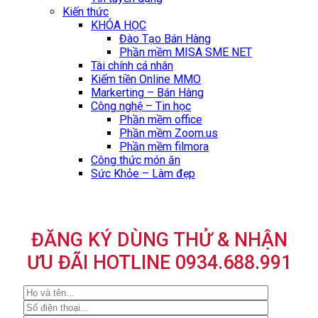
Kiến thức
KHÓA HỌC
Đào Tạo Bán Hàng
Phần mềm MISA SME NET
Tài chính cá nhân
Kiếm tiền Online MMO
Markerting – Bán Hàng
Công nghệ – Tin học
Phần mềm office
Phần mềm Zoom.us
Phần mềm filmora
Công thức món ăn
Sức Khỏe – Làm đẹp
ĐĂNG KÝ DÙNG THỬ & NHẬN
ƯU ĐÃI HOTLINE 0934.688.991