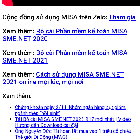
Cộng đồng sử dụng MISA trên Zalo:
Tham gia
Xem thêm:
Bộ cài Phần mềm kế toán MISA
SME.NET 2020
Xem thêm:
Bộ cài Phần mềm kế toán MISA
SME.NET 2021
Xem thêm:
Cách sử dụng MISA SME.NET
2021 online mọi lúc, mọi nơi
Xem thêm:
Chứng khoán ngày 2/11: Nhóm ngân hàng sụt giảm,
ngành thép “hồi sinh”
Tải Bộ cài MISA SME.NET 2023 R17 mới nhất | Video
Hướng dẫn Download cài đặt
Ông Nguyễn Đức Tài hoàn tất mua vào 1 triệu cổ phiếu
Thế giới Di Động (MWG)