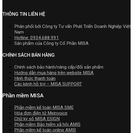
online
toán
kinh
cấp]
Video
và
MISA
doanh
HTKK
Hướng
quản
SME.NET
mới
THÔNG TIN LIÊN HỆ
dẫn
trị
2026
nhất
tải
doanh
R2
5.5.2
Download
Phân phối bởi Công ty Tư vấn Phát Triển Doanh Nghiệp Việt
nghiệp
cập
miễn
cài
Nam
hợp
nhật
phí
đặt
Hotline: 0934.688.991
nhất
TT99/202
mới
Sản phẩm của Công ty Cổ Phần MISA
mới
mới
nhất
nhất
nhất
2026
CHÍNH SÁCH BÁN HÀNG
2026
năm
2026
Chính sách bảo hành/nâng cấp/đổi sản phẩm
|
Hướng dẫn mua hàng trên website MISA
Video
Hình thức thanh toán
Hướng
Các kênh hỗ trợ – MISA SUPPORT
dẫn
tải
Phần mềm MISA
Download
cài
Phần mềm kế toán MISA SME
đặt
Hóa đơn điện tử Meinvoice
Chữ ký số MISA ESIGN
Phần mềm Bảo hiểm xã hội AMIS
Phần mềm kế toán online AMIS