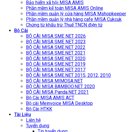
Bảo hiểm xã hội MISA AMIS
Phần mềm kế toán MISA AMIS Online
Phần mềm quản lý cửa hàng MISA Mshopkeeper
Phần mềm quản lý nhà hàng cafe MISA Cukcuk
Chứng từ khấu trừ Thuế TNCN điện tử
Bộ Cài
BỘ CÀI MISA SME NET 2026
BỘ CÀI MISA SME NET 2023
BỘ CÀI MISA SME.NET 2022
BỘ CÀI MISA SME.NET 2021
BỘ CÀI MISA SME.NET 2020
BỘ CÀI MISA SME.NET 2019
BỘ CÀI MISA SME.NET 2017
BỘ CÀI MISA SME.NET 2015, 2012, 2010
BỘ CÀI MISA MIMOSA.NET
BỘ CÀI MISA BAMBOO.NET 2020
BỘ CÀI MISA Panda.NET 2021
Bộ Cài MISA AMIS ACT
Bộ cài Meinvoice MISA Desktop
Bộ Cài HTKK
Tài Liệu
Liên hệ
Tuyển dụng
Tin tuyển dụng