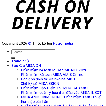
Copyright 2026
©
Thiết kế bởi
Hugomedia
Search
for:
Trang chủ
Báo Giá MISA DN
Phần mềm kế toán MISA SME NET 2026
Phần mềm Kế toán MISA AMIS Online
Hóa đơn điện tử Meinvoice MISA
Chữ ký số MISA ESIGN
Phần mềm Bảo Hiểm Xã Hội MISA AMIS
Phần mềm quản lý hóa đơn đầu vào MISA INBOT
MISA AMIS Thuế TNCN – Phần mềm AMIS Thuế
thu nhập cá nhân