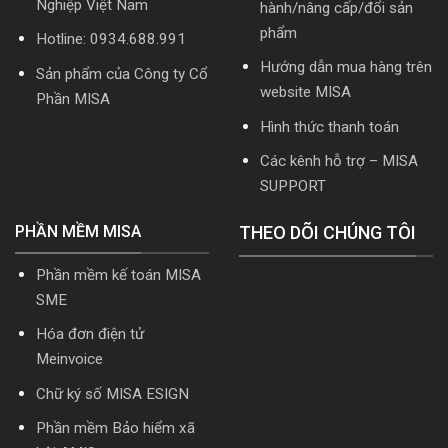
Nghiệp Việt Nam
hành/nâng cấp/đổi sản
dẫn
tải
phẩm
Hotline: 0934.688.991
Download
cài
Hướng dẫn mua hàng trên
Sản phẩm của Công ty Cổ
đặt
website MISA
Phần MISA
Hình thức thanh toán
Các kênh hỗ trợ – MISA
SUPPORT
PHẦN MỀM MISA
THEO DÕI CHÚNG TÔI
Phần mềm kế toán MISA
SME
Hóa đơn điện tử
Meinvoice
Chữ ký số MISA ESIGN
Phần mềm Bảo hiểm xã