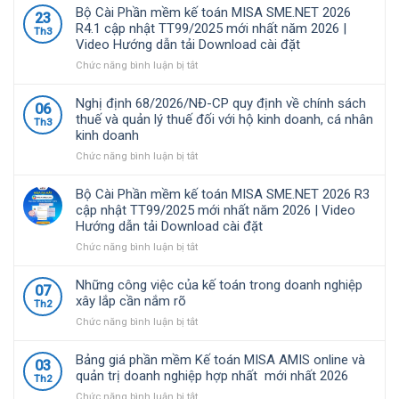
mềm
Bộ Cài Phần mềm kế toán MISA SME.NET 2026
23
MISA
R4.1 cập nhật TT99/2025 mới nhất năm 2026 |
Th3
là
Video Hướng dẫn tải Download cài đặt
giải
pháp
ở
Chức năng bình luận bị tắt
quản
Bộ
lý
Cài
Nghị định 68/2026/NĐ-CP quy định về chính sách
06
tài
Phần
thuế và quản lý thuế đối với hộ kinh doanh, cá nhân
Th3
chính
mềm
kinh doanh
–
kế
kế
toán
ở
Chức năng bình luận bị tắt
toán
MISA
Nghị
được
SME.NET
định
Bộ Cài Phần mềm kế toán MISA SME.NET 2026 R3
nhiều
2026
68/2026/NĐ-
cập nhật TT99/2025 mới nhất năm 2026 | Video
doanh
R4.1
CP
Hướng dẫn tải Download cài đặt
nghiệp
cập
quy
Việt
nhật
định
ở
Chức năng bình luận bị tắt
Nam
TT99/2025
về
Bộ
lựa
mới
chính
Cài
Những công việc của kế toán trong doanh nghiệp
07
chọ
nhất
sách
Phần
xây lắp cần nắm rõ
Th2
năm
thuế
mềm
ở
Chức năng bình luận bị tắt
2026
và
kế
Những
|
quản
toán
công
Video
lý
MISA
Bảng giá phần mềm Kế toán MISA AMIS online và
03
việc
Hướng
thuế
SME.NET
quản trị doanh nghiệp hợp nhất mới nhất 2026
Th2
của
dẫn
đối
2026
ở
Chức năng bình luận bị tắt
kế
tải
với
R3