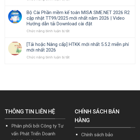
Bảng
toán
Download
hộ
cập
giá
trong
cài
kinh
nhật
Bộ Cài Phần mềm kế toán MISA SME.NET 2026 R2
phần
doanh
đặt
doanh,
TT99/2025
cập nhật TT99/2025 mới nhất năm 2026 | Video
mềm
nghiệp
cá
mới
Hướng dẫn tải Download cài đặt
Kế
xây
nhân
nhất
toán
ở
Chức năng bình luận bị tắt
lắp
kinh
năm
MISA
Bộ
cần
doanh
2026
AMIS
Cài
nắm
|
[Tải hoặc Nâng cấp] HTKK mới nhất 5.5.2 miễn phí
online
Phần
rõ
Video
mới nhất 2026
và
mềm
Hướng
ở
Chức năng bình luận bị tắt
quản
kế
dẫn
[Tải
trị
toán
tải
hoặc
doanh
MISA
Download
Nâng
nghiệp
SME.NET
cài
cấp]
hợp
2026
đặt
HTKK
nhất
R2
mới
mới
cập
nhất
nhất
nhật
5.5.2
2026
TT99/2025
miễn
mới
THÔNG TIN LIÊN HỆ
phí
CHÍNH SÁCH BÁN
nhất
mới
năm
HÀNG
nhất
2026
Phân phối bởi Công ty Tư
2026
|
Video
vấn Phát Triển Doanh
Chính sách bảo
Hướng