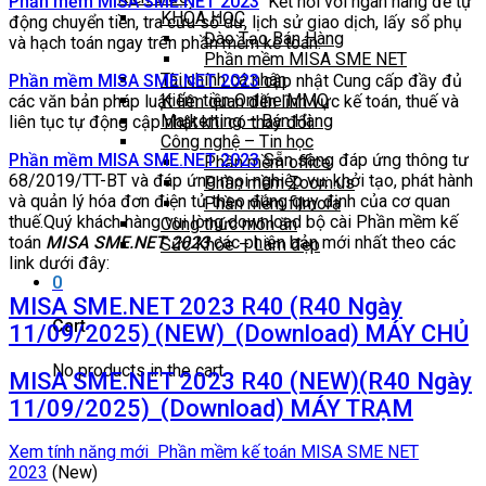
Phần mềm MISA SME.NET 2023
Kết nối với ngân hàng để tự
KHÓA HỌC
động chuyển tiền, tra cứu số dư, lịch sử giao dịch, lấy sổ phụ
Đào Tạo Bán Hàng
và hạch toán ngay trên phần mềm kế toán.
Phần mềm MISA SME NET
Tài chính cá nhân
Phần mềm MISA SME.NET 2023
cập nhật Cung cấp đầy đủ
Kiếm tiền Online MMO
các văn bản pháp luật liên quan đến lĩnh vực kế toán, thuế và
Markerting – Bán Hàng
liên tục tự động cập nhật khi có thay đổi.
Công nghệ – Tin học
Phần mềm MISA SME.NET 2023
Sẵn sàng đáp ứng thông tư
Phần mềm office
68/2019/TT-BT và đáp ứng mọi nghiệp vụ: khởi tạo, phát hành
Phần mềm Zoom.us
và quản lý hóa đơn điện tử theo đúng quy định của cơ quan
Phần mềm filmora
thuế.Quý khách hàng vui lòng download bộ cài Phần mềm kế
Công thức món ăn
toán
MISA SME.NET 2023
các phiên bản mới nhất theo các
Sức Khỏe – Làm đẹp
link dưới đây:
0
MISA SME.NET 2023 R40 (R40 Ngày
Cart
11/09/2025) (NEW) (Download) MÁY CHỦ
No products in the cart.
MISA SME.NET 2023 R40 (NEW)(R40 Ngày
11/09/2025) (Download) MÁY TRẠM
Xem tính năng mới Phần mềm kế toán MISA SME NET
2023
(New)