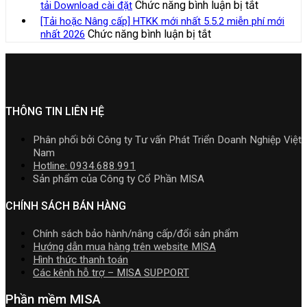
phần
dẫn
ở
Chức năng bình luận bị tắt
tải Download cài đặt
với
TT99/202
nghiệp
mềm
tải
Bộ
hộ
[Tải hoặc Nâng cấp] HTKK mới nhất 5.5.2 miễn phí mới
mới
xây
Kế
Download
Cài
kinh
ở
Chức năng bình luận bị tắt
nhất 2026
nhất
lắp
toán
cài
Phần
doanh,
[Tải
năm
cần
MISA
đặt
mềm
cá
hoặc
2026
nắm
AMIS
kế
nhân
Nâng
|
rõ
online
toán
kinh
cấp]
Video
và
MISA
doanh
HTKK
Hướng
quản
SME.NET
mới
THÔNG TIN LIÊN HỆ
dẫn
trị
2026
nhất
tải
doanh
R2
5.5.2
Download
Phân phối bởi Công ty Tư vấn Phát Triển Doanh Nghiệp Việt
nghiệp
cập
miễn
cài
Nam
hợp
nhật
phí
đặt
Hotline: 0934.688.991
nhất
TT99/202
mới
Sản phẩm của Công ty Cổ Phần MISA
mới
mới
nhất
nhất
nhất
2026
CHÍNH SÁCH BÁN HÀNG
2026
năm
2026
Chính sách bảo hành/nâng cấp/đổi sản phẩm
|
Hướng dẫn mua hàng trên website MISA
Video
Hình thức thanh toán
Hướng
Các kênh hỗ trợ – MISA SUPPORT
dẫn
tải
Phần mềm MISA
Download