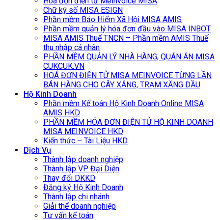
Hóa đơn điện tử Meinvoice MISA
Chữ ký số MISA ESIGN
Phần mềm Bảo Hiểm Xã Hội MISA AMIS
Phần mềm quản lý hóa đơn đầu vào MISA INBOT
MISA AMIS Thuế TNCN – Phần mềm AMIS Thuế
thu nhập cá nhân
PHẦN MỀM QUẢN LÝ NHÀ HÀNG, QUÁN ĂN MISA
CUKCUK.VN
HOÁ ĐƠN ĐIỆN TỬ MISA MEINVOICE TỪNG LẦN
BÁN HÀNG CHO CÂY XĂNG, TRẠM XĂNG DẦU
Hộ Kinh Doanh
Phần mềm Kế toán Hộ Kinh Doanh Online MISA
AMIS HKD
PHẦN MỀM HÓA ĐƠN ĐIỆN TỬ HỘ KINH DOANH
MISA MEINVOICE HKD
Kiến thức – Tài Liệu HKD
Dịch Vụ
Thành lập doanh nghiệp
Thành lập VP Đại Diện
Thay đổi DKKD
Đăng ký Hộ Kinh Doanh
Thành lập chi nhánh
Giải thể doanh nghiệp
Tư vấn kế toán