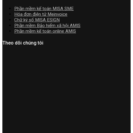
cài
Phần mềm kế toán MISA SME
đặt
Hóa đơn điện tử Meinvoice
Chữ ký số MISA ESIGN
Phần mềm Bảo hiểm xã hội AMIS
Phần mềm kế toán online AMIS
Theo dõi chúng tôi