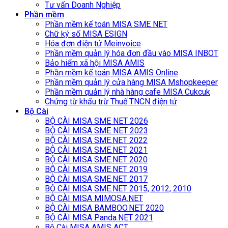
Tư vấn Doanh Nghiệp
Phần mềm
Phần mềm kế toán MISA SME NET
Chữ ký số MISA ESIGN
Hóa đơn điện tử Meinvoice
Phần mềm quản lý hóa đơn đầu vào MISA INBOT
Bảo hiểm xã hội MISA AMIS
Phần mềm kế toán MISA AMIS Online
Phần mềm quản lý cửa hàng MISA Mshopkeeper
Phần mềm quản lý nhà hàng cafe MISA Cukcuk
Chứng từ khấu trừ Thuế TNCN điện tử
Bộ Cài
BỘ CÀI MISA SME NET 2026
BỘ CÀI MISA SME NET 2023
BỘ CÀI MISA SME.NET 2022
BỘ CÀI MISA SME.NET 2021
BỘ CÀI MISA SME.NET 2020
BỘ CÀI MISA SME.NET 2019
BỘ CÀI MISA SME.NET 2017
BỘ CÀI MISA SME.NET 2015, 2012, 2010
BỘ CÀI MISA MIMOSA.NET
BỘ CÀI MISA BAMBOO.NET 2020
BỘ CÀI MISA Panda.NET 2021
Bộ Cài MISA AMIS ACT