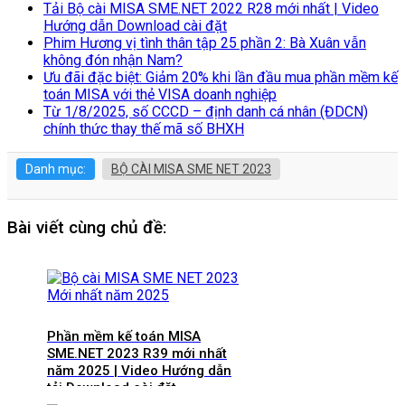
Tải Bộ cài MISA SME.NET 2022 R28 mới nhất | Video
Hướng dẫn Download cài đặt
Phim Hương vị tình thân tập 25 phần 2: Bà Xuân vẫn
không đón nhận Nam?
Ưu đãi đặc biệt: Giảm 20% khi lần đầu mua phần mềm kế
toán MISA với thẻ VISA doanh nghiệp
Từ 1/8/2025, số CCCD – định danh cá nhân (ĐDCN)
chính thức thay thế mã số BHXH
Danh mục:
BỘ CÀI MISA SME NET 2023
Bài viết cùng chủ đề:
Phần mềm kế toán MISA
SME.NET 2023 R39 mới nhất
năm 2025 | Video Hướng dẫn
tải Download cài đặt