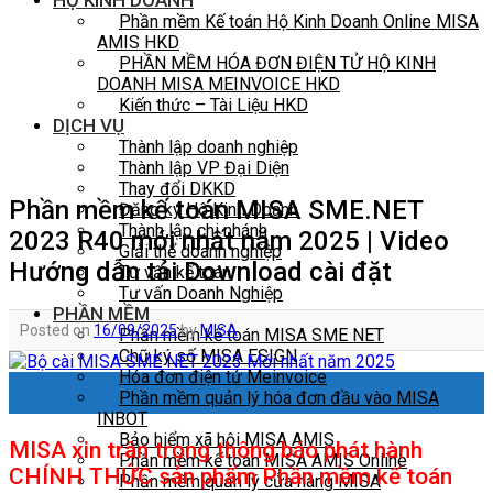
HỘ KINH DOANH
Phần mềm Kế toán Hộ Kinh Doanh Online MISA
AMIS HKD
PHẦN MỀM HÓA ĐƠN ĐIỆN TỬ HỘ KINH
DOANH MISA MEINVOICE HKD
Kiến thức – Tài Liệu HKD
DỊCH VỤ
Thành lập doanh nghiệp
Thành lập VP Đại Diện
Thay đổi DKKD
Phần mềm kế toán MISA SME.NET
Đăng ký Hộ Kinh Doanh
Thành lập chi nhánh
2023 R40 mới nhất năm 2025 | Video
Giải thể doanh nghiệp
Hướng dẫn tải Download cài đặt
Tư vấn kế toán
Tư vấn Doanh Nghiệp
PHẦN MỀM
Posted on
16/09/2025
by
MISA
Phần mềm kế toán MISA SME NET
Chữ ký số MISA ESIGN
Hóa đơn điện tử Meinvoice
16
Phần mềm quản lý hóa đơn đầu vào MISA
Th9
INBOT
Bảo hiểm xã hội MISA AMIS
MISA xin trân trọng thông báo phát hành
Phần mềm kế toán MISA AMIS Online
CHÍNH THỨC sản phẩm Phần mềm kế toán
Phần mềm quản lý cửa hàng MISA