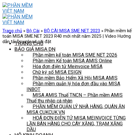
Skip
to
content
Trang chủ
»
Bộ Cài
»
BỘ CÀI MISA SME NET 2023
»
Phần mềm kế
toán MISA SME.NET 2023 R40 mới nhất năm 2025 | Video Hướng
dẫn tải Download cài đặt
TRANG CHỦ
BÁO GIÁ MISA DN
Phần mềm kế toán MISA SME NET 2026
Phần mềm Kế toán MISA AMIS Online
Hóa đơn điện tử Meinvoice MISA
Chữ ký số MISA ESIGN
Phần mềm Bảo Hiểm Xã Hội MISA AMIS
Phần mềm quản lý hóa đơn đầu vào MISA
INBOT
MISA AMIS Thuế TNCN – Phần mềm AMIS
Thuế thu nhập cá nhân
PHẦN MỀM QUẢN LÝ NHÀ HÀNG, QUÁN ĂN
MISA CUKCUK.VN
HOÁ ĐƠN ĐIỆN TỬ MISA MEINVOICE TỪNG
LẦN BÁN HÀNG CHO CÂY XĂNG, TRẠM XĂNG
DẦU