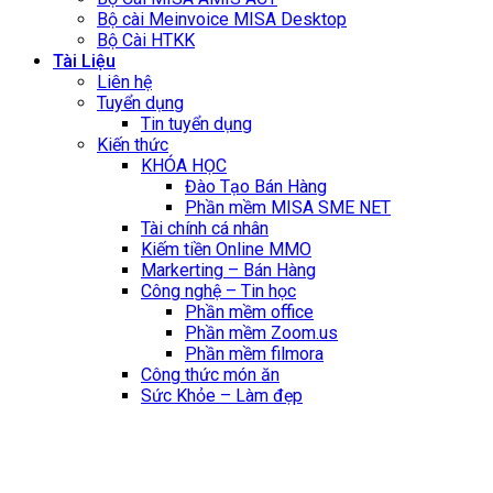
Bộ cài Meinvoice MISA Desktop
Bộ Cài HTKK
Tài Liệu
Liên hệ
Tuyển dụng
Tin tuyển dụng
Kiến thức
KHÓA HỌC
Đào Tạo Bán Hàng
Phần mềm MISA SME NET
Tài chính cá nhân
Kiếm tiền Online MMO
Markerting – Bán Hàng
Công nghệ – Tin học
Phần mềm office
Phần mềm Zoom.us
Phần mềm filmora
Công thức món ăn
Sức Khỏe – Làm đẹp