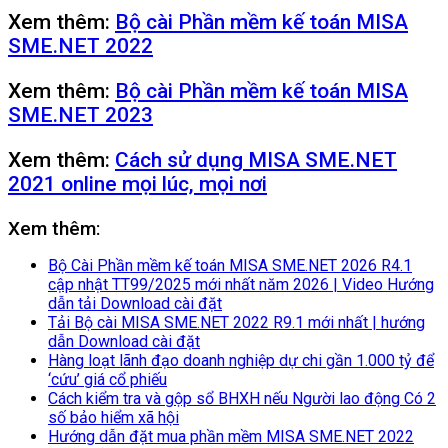
Xem thêm:
Bộ cài Phần mềm kế toán MISA
SME.NET 2022
Xem thêm:
Bộ cài Phần mềm kế toán MISA
SME.NET 2023
Xem thêm:
Cách sử dụng MISA SME.NET
2021 online mọi lúc, mọi nơi
Xem thêm:
Bộ Cài Phần mềm kế toán MISA SME.NET 2026 R4.1
cập nhật TT99/2025 mới nhất năm 2026 | Video Hướng
dẫn tải Download cài đặt
Tải Bộ cài MISA SME.NET 2022 R9.1 mới nhất | hướng
dẫn Download cài đặt
Hàng loạt lãnh đạo doanh nghiệp dự chi gần 1.000 tỷ để
‘cứu’ giá cổ phiếu
Cách kiểm tra và gộp sổ BHXH nếu Người lao động Có 2
số bảo hiểm xã hội
Hướng dẫn đặt mua phần mềm MISA SME.NET 2022