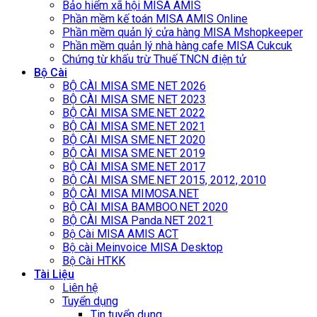
Bảo hiểm xã hội MISA AMIS
Phần mềm kế toán MISA AMIS Online
Phần mềm quản lý cửa hàng MISA Mshopkeeper
Phần mềm quản lý nhà hàng cafe MISA Cukcuk
Chứng từ khấu trừ Thuế TNCN điện tử
Bộ Cài
BỘ CÀI MISA SME NET 2026
BỘ CÀI MISA SME NET 2023
BỘ CÀI MISA SME.NET 2022
BỘ CÀI MISA SME.NET 2021
BỘ CÀI MISA SME.NET 2020
BỘ CÀI MISA SME.NET 2019
BỘ CÀI MISA SME.NET 2017
BỘ CÀI MISA SME.NET 2015, 2012, 2010
BỘ CÀI MISA MIMOSA.NET
BỘ CÀI MISA BAMBOO.NET 2020
BỘ CÀI MISA Panda.NET 2021
Bộ Cài MISA AMIS ACT
Bộ cài Meinvoice MISA Desktop
Bộ Cài HTKK
Tài Liệu
Liên hệ
Tuyển dụng
Tin tuyển dụng