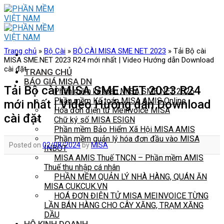
Skip
to
content
Trang chủ
»
Bộ Cài
»
BỘ CÀI MISA SME NET 2023
»
Tải Bộ cài
MISA SME.NET 2023 R24 mới nhất | Video Hướng dẫn Download
cài đặt
TRANG CHỦ
BÁO GIÁ MISA DN
Tải Bộ cài MISA SME.NET 2023 R24
Phần mềm kế toán MISA SME NET 2026
Phần mềm Kế toán MISA AMIS Online
mới nhất | Video Hướng dẫn Download
Hóa đơn điện tử Meinvoice MISA
cài đặt
Chữ ký số MISA ESIGN
Phần mềm Bảo Hiểm Xã Hội MISA AMIS
Phần mềm quản lý hóa đơn đầu vào MISA
Posted on
02/08/2024
by
MISA
INBOT
MISA AMIS Thuế TNCN – Phần mềm AMIS
Thuế thu nhập cá nhân
PHẦN MỀM QUẢN LÝ NHÀ HÀNG, QUÁN ĂN
MISA CUKCUK.VN
HOÁ ĐƠN ĐIỆN TỬ MISA MEINVOICE TỪNG
LẦN BÁN HÀNG CHO CÂY XĂNG, TRẠM XĂNG
DẦU