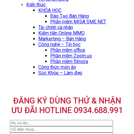
Kiến thức
KHÓA HỌC
Đào Tạo Bán Hàng
Phần mềm MISA SME NET
Tài chính cá nhân
Kiếm tiền Online MMO
Markerting – Bán Hàng
Công nghệ – Tin học
Phần mềm office
Phần mềm Zoom.us
Phần mềm filmora
Công thức món ăn
Sức Khỏe – Làm đẹp
ĐĂNG KÝ DÙNG THỬ & NHẬN
ƯU ĐÃI HOTLINE 0934.688.991