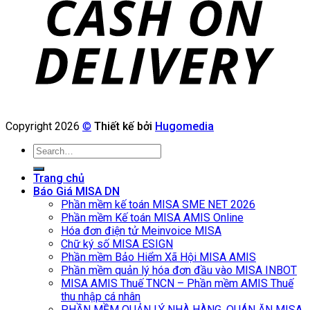
Copyright 2026
©
Thiết kế bởi
Hugomedia
Search
for:
Trang chủ
Báo Giá MISA DN
Phần mềm kế toán MISA SME NET 2026
Phần mềm Kế toán MISA AMIS Online
Hóa đơn điện tử Meinvoice MISA
Chữ ký số MISA ESIGN
Phần mềm Bảo Hiểm Xã Hội MISA AMIS
Phần mềm quản lý hóa đơn đầu vào MISA INBOT
MISA AMIS Thuế TNCN – Phần mềm AMIS Thuế
thu nhập cá nhân
PHẦN MỀM QUẢN LÝ NHÀ HÀNG, QUÁN ĂN MISA