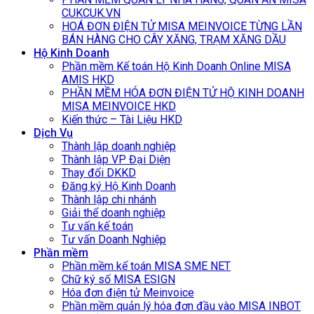
CUKCUK.VN
HOÁ ĐƠN ĐIỆN TỬ MISA MEINVOICE TỪNG LẦN
BÁN HÀNG CHO CÂY XĂNG, TRẠM XĂNG DẦU
Hộ Kinh Doanh
Phần mềm Kế toán Hộ Kinh Doanh Online MISA
AMIS HKD
PHẦN MỀM HÓA ĐƠN ĐIỆN TỬ HỘ KINH DOANH
MISA MEINVOICE HKD
Kiến thức – Tài Liệu HKD
Dịch Vụ
Thành lập doanh nghiệp
Thành lập VP Đại Diện
Thay đổi DKKD
Đăng ký Hộ Kinh Doanh
Thành lập chi nhánh
Giải thể doanh nghiệp
Tư vấn kế toán
Tư vấn Doanh Nghiệp
Phần mềm
Phần mềm kế toán MISA SME NET
Chữ ký số MISA ESIGN
Hóa đơn điện tử Meinvoice
Phần mềm quản lý hóa đơn đầu vào MISA INBOT