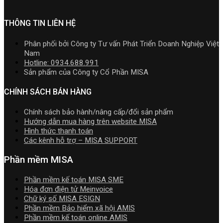
cần
MISA
đặt
mềm
cá
2026
nắm
AMIS
kế
nhân
|
rõ
online
toán
THÔNG TIN LIÊN HỆ
kinh
Video
và
MISA
doanh
Hướng
quản
SME.NET
Phân phối bởi Công ty Tư vấn Phát Triển Doanh Nghiệp Việt
dẫn
trị
2026
Nam
tải
doanh
R2
Hotline: 0934.688.991
Download
nghiệp
cập
Sản phẩm của Công ty Cổ Phần MISA
cài
hợp
nhật
đặt
nhất
TT99/202
CHÍNH SÁCH BÁN HÀNG
mới
mới
nhất
nhất
Chính sách bảo hành/nâng cấp/đổi sản phẩm
2026
năm
Hướng dẫn mua hàng trên website MISA
2026
Hình thức thanh toán
|
Các kênh hỗ trợ – MISA SUPPORT
Video
Hướng
Phần mềm MISA
dẫn
tải
Phần mềm kế toán MISA SME
Download
Hóa đơn điện tử Meinvoice
cài
Chữ ký số MISA ESIGN
đặt
Phần mềm Bảo hiểm xã hội AMIS
Phần mềm kế toán online AMIS