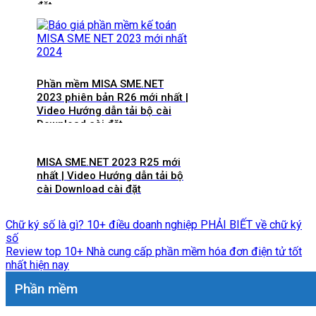
đặt
Phần mềm MISA SME.NET
2023 phiên bản R26 mới nhất |
Video Hướng dẫn tải bộ cài
Download cài đặt
MISA SME.NET 2023 R25 mới
nhất | Video Hướng dẫn tải bộ
cài Download cài đặt
Chữ ký số là gì? 10+ điều doanh nghiệp PHẢI BIẾT về chữ ký
số
Review top 10+ Nhà cung cấp phần mềm hóa đơn điện tử tốt
nhất hiện nay
Phần mềm