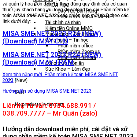
và quản lý hóa đơn điện tử theo đúng quy định của cơ quan
KHÓA HỌC
thuế.Quý khách hàng vui lòng download bộ cài Phần mềm kế
Đào Tạo Bán Hàng
toán
MISA SME.NET 2023
các phiên bản mới nhất theo các
Phần mềm MISA SME NET
link dưới đây:
Tài chính cá nhân
Kiếm tiền Online MMO
MISA SME.NET 2023 R24 (NEW)
Markerting – Bán Hàng
Công nghệ – Tin học
(Download) MÁY CHỦ
Phần mềm office
Phần mềm Zoom.us
MISA SME.NET 2023 R24 (NEW)
Phần mềm filmora
(Download) MÁY TRẠM
Công thức món ăn
Sức Khỏe – Làm đẹp
Xem tính năng mới Phần mềm kế toán MISA SME NET
0
2023
(New)
Hướng dẫn sử dụng MISA SME NET 2023
Cart
No products in the cart.
Liên hệ Tư vấn: 0934.688.991 /
038.709.7777 – Mr Quân (zalo)
Hướng dẫn download miễn phí, cài đặt và sử
dụng phần mềm kế toán MISA SME.NET 2023