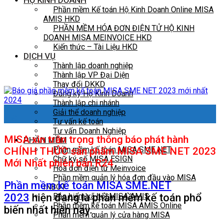
HỘ KINH DOANH
Phần mềm Kế toán Hộ Kinh Doanh Online MISA
AMIS HKD
PHẦN MỀM HÓA ĐƠN ĐIỆN TỬ HỘ KINH
DOANH MISA MEINVOICE HKD
Kiến thức – Tài Liệu HKD
DỊCH VỤ
Thành lập doanh nghiệp
Thành lập VP Đại Diện
Thay đổi DKKD
Đăng ký Hộ Kinh Doanh
Thành lập chi nhánh
02
Giải thể doanh nghiệp
Th8
Tư vấn kế toán
Tư vấn Doanh Nghiệp
MISA xin trân trọng thông báo phát hành
PHẦN MỀM
Phần mềm kế toán MISA SME NET
CHÍNH THỨC sản phẩm MISA SME NET 2023
Chữ ký số MISA ESIGN
Mới Nhất
phiên bản R24
Hóa đơn điện tử Meinvoice
Phần mềm quản lý hóa đơn đầu vào MISA
Phần mềm kế toán MISA SME.NET
INBOT
2023
hiện đang là phần mềm kế toán phổ
Bảo hiểm xã hội MISA AMIS
Phần mềm kế toán MISA AMIS Online
biến nhất hiện nay.
Phần mềm quản lý cửa hàng MISA