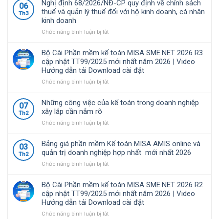
Nghị định 68/2026/NĐ-CP quy định về chính sách
06
tài
Phần
thuế và quản lý thuế đối với hộ kinh doanh, cá nhân
Th3
chính
mềm
kinh doanh
–
kế
kế
toán
ở
Chức năng bình luận bị tắt
toán
MISA
Nghị
được
SME.NET
định
Bộ Cài Phần mềm kế toán MISA SME.NET 2026 R3
nhiều
2026
68/2026/NĐ-
cập nhật TT99/2025 mới nhất năm 2026 | Video
doanh
R4.1
CP
Hướng dẫn tải Download cài đặt
nghiệp
cập
quy
Việt
nhật
định
ở
Chức năng bình luận bị tắt
Nam
TT99/2025
về
Bộ
lựa
mới
chính
Cài
Những công việc của kế toán trong doanh nghiệp
07
chọ
nhất
sách
Phần
xây lắp cần nắm rõ
Th2
năm
thuế
mềm
ở
Chức năng bình luận bị tắt
2026
và
kế
Những
|
quản
toán
công
Video
lý
MISA
Bảng giá phần mềm Kế toán MISA AMIS online và
03
việc
Hướng
thuế
SME.NET
quản trị doanh nghiệp hợp nhất mới nhất 2026
Th2
của
dẫn
đối
2026
ở
Chức năng bình luận bị tắt
kế
tải
với
R3
Bảng
toán
Download
hộ
cập
giá
trong
cài
kinh
nhật
Bộ Cài Phần mềm kế toán MISA SME.NET 2026 R2
phần
doanh
đặt
doanh,
TT99/2025
cập nhật TT99/2025 mới nhất năm 2026 | Video
mềm
nghiệp
cá
mới
Hướng dẫn tải Download cài đặt
Kế
xây
nhân
nhất
toán
ở
Chức năng bình luận bị tắt
lắp
kinh
năm