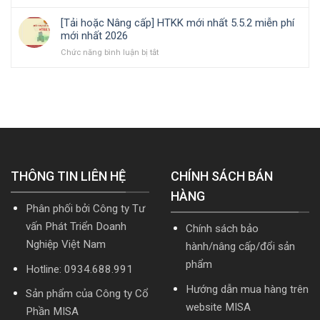
MISA
Bộ
cần
doanh
2026
AMIS
Cài
nắm
|
[Tải hoặc Nâng cấp] HTKK mới nhất 5.5.2 miễn phí
online
Phần
rõ
Video
mới nhất 2026
và
mềm
Hướng
ở
Chức năng bình luận bị tắt
quản
kế
dẫn
[Tải
trị
toán
tải
hoặc
doanh
MISA
Download
Nâng
nghiệp
SME.NET
cài
cấp]
hợp
2026
đặt
HTKK
nhất
R2
mới
mới
cập
nhất
nhất
nhật
5.5.2
2026
TT99/2025
miễn
mới
THÔNG TIN LIÊN HỆ
phí
CHÍNH SÁCH BÁN
nhất
mới
năm
HÀNG
nhất
2026
Phân phối bởi Công ty Tư
2026
|
Video
vấn Phát Triển Doanh
Chính sách bảo
Hướng
Nghiệp Việt Nam
hành/nâng cấp/đổi sản
dẫn
tải
phẩm
Hotline: 0934.688.991
Download
cài
Hướng dẫn mua hàng trên
Sản phẩm của Công ty Cổ
đặt
website MISA
Phần MISA