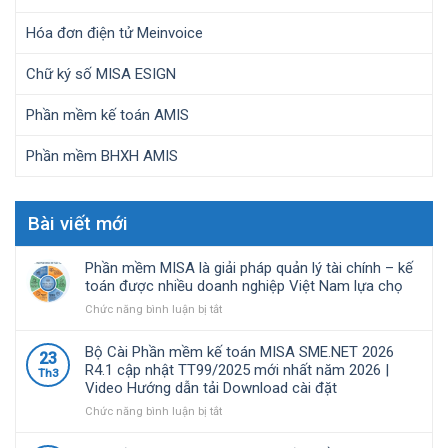
Hóa đơn điện tử Meinvoice
Chữ ký số MISA ESIGN
Phần mềm kế toán AMIS
Phần mềm BHXH AMIS
Bài viết mới
Phần mềm MISA là giải pháp quản lý tài chính – kế
toán được nhiều doanh nghiệp Việt Nam lựa chọ
ở
Chức năng bình luận bị tắt
Phần
mềm
Bộ Cài Phần mềm kế toán MISA SME.NET 2026
23
MISA
R4.1 cập nhật TT99/2025 mới nhất năm 2026 |
Th3
là
Video Hướng dẫn tải Download cài đặt
giải
pháp
ở
Chức năng bình luận bị tắt
quản
Bộ
lý
Cài