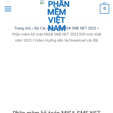
Skip
0
to
content
Trang chủ
»
Bộ Cài
»
BỘ CÀI MISA SME NET 2023
»
Phần mềm kế toán MISA SME.NET 2023 R39 mới nhất
năm 2025 | Video Hướng dẫn tải Download cài đặt