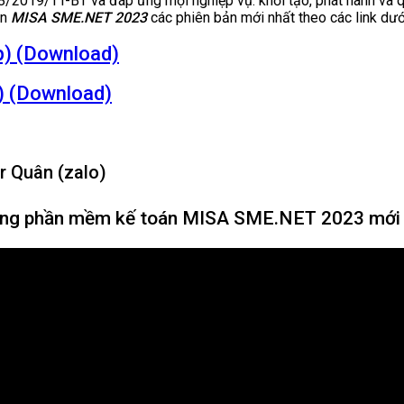
/2019/TT-BT và đáp ứng mọi nghiệp vụ: khởi tạo, phát hành và q
án
MISA SME.NET 2023
các phiên bản mới nhất theo các link dướ
) (Download)
 (Download)
r Quân (zalo)
dụng phần mềm kế toán MISA SME.NET 2023 mới