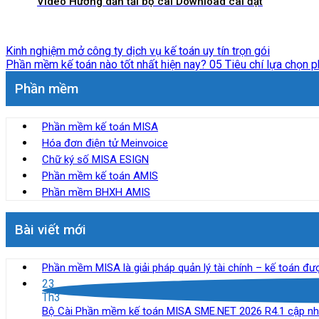
Video Hướng dẫn tải bộ cài Download cài đặt
Kinh nghiệm mở công ty dịch vụ kế toán uy tín trọn gói
Phần mềm kế toán nào tốt nhất hiện nay? 05 Tiêu chí lựa chọn 
Phần mềm
Phần mềm kế toán MISA
Hóa đơn điện tử Meinvoice
Chữ ký số MISA ESIGN
Phần mềm kế toán AMIS
Phần mềm BHXH AMIS
Bài viết mới
Phần mềm MISA là giải pháp quản lý tài chính – kế toán đ
23
Th3
Bộ Cài Phần mềm kế toán MISA SME.NET 2026 R4.1 cập nhậ