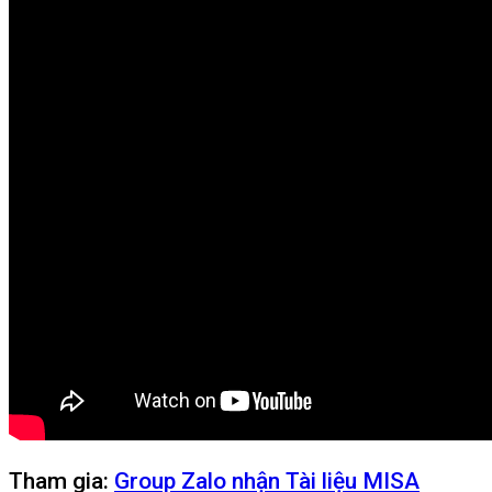
Kiếm tiền Online MMO
Markerting – Bán Hàng
Công nghệ – Tin học
Phần mềm office
Phần mềm Zoom.us
Phần mềm filmora
Công thức món ăn
Sức Khỏe – Làm đẹp
0
Cart
No products in the cart.
Tham gia:
Group Zalo nhận Tài liệu MISA