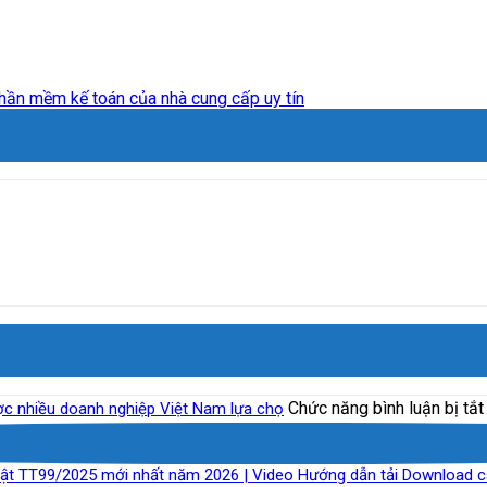
phần mềm kế toán của nhà cung cấp uy tín
Chức năng bình luận bị tắt
ược nhiều doanh nghiệp Việt Nam lựa chọ
t TT99/2025 mới nhất năm 2026 | Video Hướng dẫn tải Download c