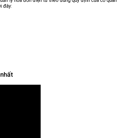
uản lý hóa đơn điện tử theo đúng quy định của cơ quan
i đây:
 nhất