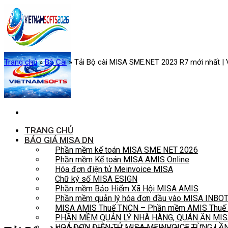
Skip
to
content
Trang chủ
»
Bộ Cài
»
Tải Bộ cài MISA SME.NET 2023 R7 mới nhất |
TRANG CHỦ
BÁO GIÁ MISA DN
Phần mềm kế toán MISA SME NET 2026
Phần mềm Kế toán MISA AMIS Online
Hóa đơn điện tử Meinvoice MISA
Chữ ký số MISA ESIGN
Phần mềm Bảo Hiểm Xã Hội MISA AMIS
Phần mềm quản lý hóa đơn đầu vào MISA INBO
MISA AMIS Thuế TNCN – Phần mềm AMIS Thuế t
PHẦN MỀM QUẢN LÝ NHÀ HÀNG, QUÁN ĂN MIS
HOÁ ĐƠN ĐIỆN TỬ MISA MEINVOICE TỪNG LẦ