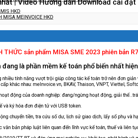
hất | Video Hướng dẫn Download cài đặt
 AMIS HKD
H MISA MEINVOICE HKD
ÍNH THỨC sản phẩm MISA SME 2023 phiên bản R
 đang là phần mềm kế toán phổ biến nhất hiện
iều tính năng vượt trội giúp công tác kế toán trở nên đơn giản 
cấp khác nhau: meInvoice.vn, BKAV, Thaison, VNPT, Viettel, Sof
oạt động của doanh nghiệp: đang/ngừng hoạt động, giải thể…tránh
T
 và ký hóa đơn điện tử với USB token.
ng chuyển tiền, tra cứu số dư, lịch sử giao dịch, lấy sổ phụ và 
ăn bản pháp luật liên quan đến lĩnh vực kế toán, thuế và liên tục