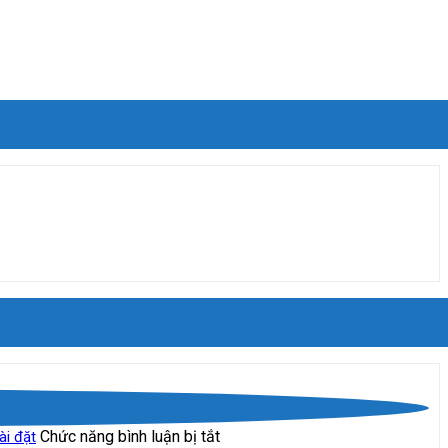
ở
Phần
mềm
MISA
ở
Chức năng bình luận bị tắt
ài đặt