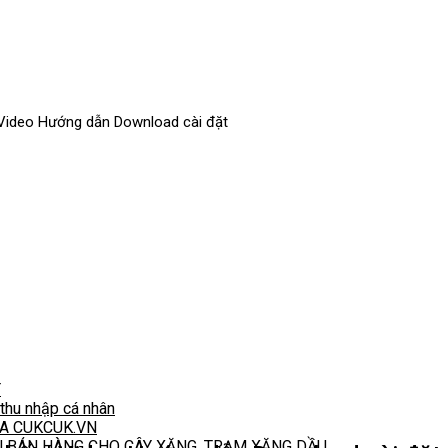
 Video Hướng dẫn Download cài đặt
T
hu nhập cá nhân
A CUKCUK.VN
N BÁN HÀNG CHO CÂY XĂNG, TRẠM XĂNG DẦU